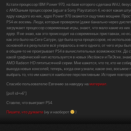
Кстати процессор IBM Power 970, на базе которого сделана WiiU, без
с AMDшным процессором Jaguar в Sony Playstation 4, но вот какая шту
ядру каждого из них, ядро Power 970 окажется ощутимо мощнее. Просто
PS4 их восемь. Люди, которые проверяли (даже банально через диспе
загружают процессор современные игры, знают, что мало какие из ни
ядер. Я не знаю, как это происходит на современных приставках, но ес
как это было на Сеге Сатурн, где была куча процессоров, но использо
основной и в результате всё упиралось в него одного, от чего игры бы
в общем-то не проигрывает PS4 в вычислительных возможностях. До си
какой графический чип используется в новых Иксбоксе и ПиЭске, знаю 
AMD Radeon HD пятитысячной серии. Мне кажется, что те, кто не соби
выхода новых консолей, теперь, когда они узнали, какое оно, восьмое
выбрать то, что им кажется наиболее перспективным. История повторя
Спасибо пользователю Евгению за наводку на
материал
.
[poll id=»6″]
Ставлю, что выиграет PS4.
Пишите, что думаете
(ну и наоборот
)