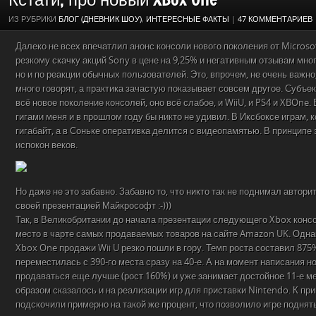
ИЗ РУБРИКИ
БЛОГ (ДНЕВНИК ШОУ)
,
ИНТЕРЕСНЫЕ ФАКТЫ
|
47 КОММЕНТАРИЕВ
Далеко не всех впечатлил анонс консоли нового поколения от Microsof
резкому скачку акций Sony в цене на 9,25% и негативным отзывам мно
но и по реакции обычных пользователей. Это, впрочем, не очень важно
много говорят, а практика зачастую показывает совсем другое. Субъе
всё новое поколение консолей, оно всё слабое, и WiiU, и PS4 и XBOn
гигами меня и в прошлом году бы никто не удивил. В Иксбоксе играм, к
гигабайт, а в Соньке оперативка делится с видеопамятью. В принципе
испокон веков.
Но даже не это забавно. Забавно то, что никто так не поднимал автори
своей презентацией Майкрософт :-)))
Так, в Великобритании до начала презентации следующего Xbox консо
место в чарте самых продаваемых товаров на сайте Amazon UK. Одна
Xbox One продажи Wii U резко пошли в гору. Темп роста составил 875
переместилась с 390-го места сразу на 40-е. А на момент написания но
продаваться еще лучше (рост 160%) и уже занимает достойное 11-е 
образом сказалось и на реализации игр для приставки Nintendo. К п
подскочили примерно на такой же процент, что позволило игре поднять