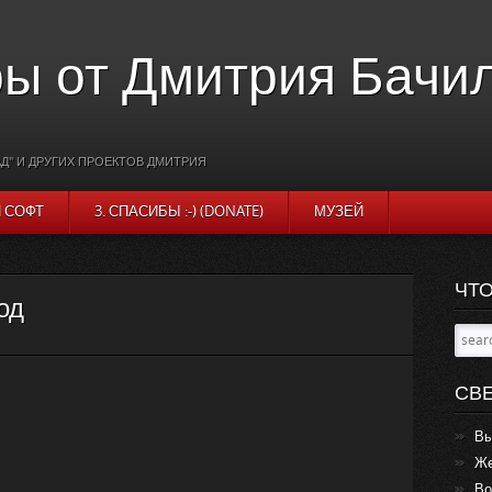
ы от Дмитрия Бачи
Д" И ДРУГИХ ПРОЕКТОВ ДМИТРИЯ
И СОФТ
3. СПАСИБЫ :-) (DONATE)
МУЗЕЙ
ЧТО
од
СВ
Вы
Же
Во