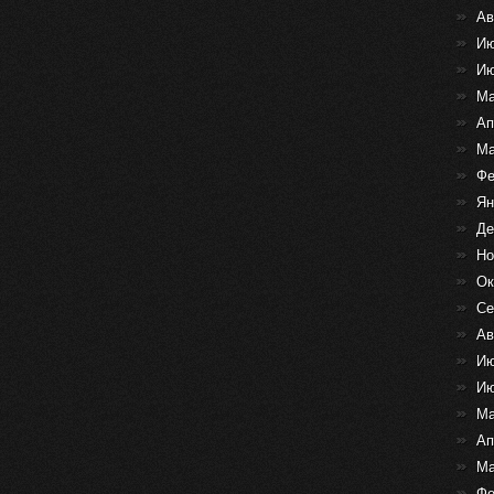
Ав
Ию
Ию
Ма
Ап
Ма
Фе
Ян
Де
Но
Ок
Се
Ав
Ию
Ию
Ма
Ап
Ма
Фе