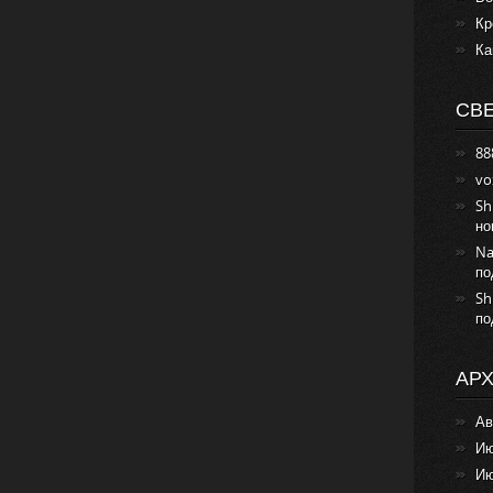
Кр
Ка
СВ
88
vo
Sh
но
Na
по
Sh
по
АР
Ав
Ию
Ию