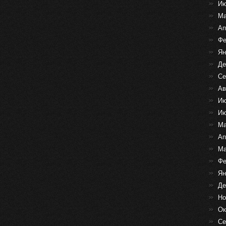
Ию
Ма
Ап
Фе
Ян
Де
Се
Ав
Ию
Ию
Ма
Ап
Ма
Фе
Ян
Де
Но
Ок
Се