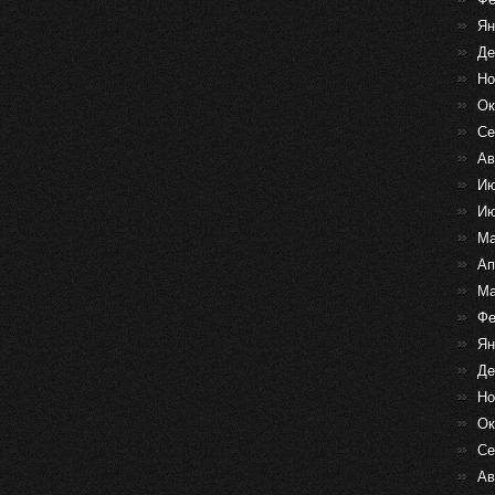
Ян
Де
Но
Ок
Се
Ав
Ию
Ию
Ма
Ап
Ма
Фе
Ян
Де
Но
Ок
Се
Ав