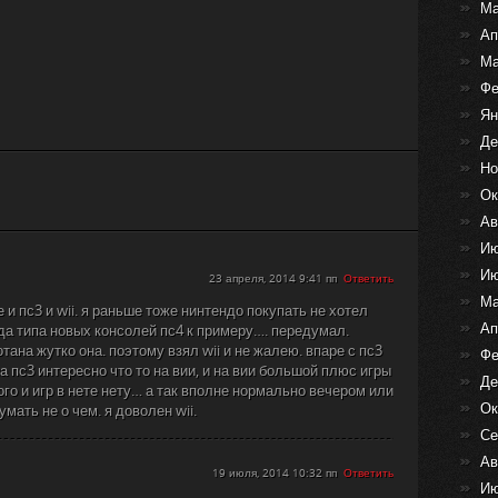
Ма
Ап
Ма
Фе
Ян
Де
Но
Ок
Ав
Ию
Ию
23 апреля, 2014 9:41 пп
Ответить
Ма
 и пс3 и wii. я раньше тоже нинтендо покупать не хотел
Ап
да типа новых консолей пс4 к примеру…. передумал.
тана жутко она. поэтому взял wii и не жалею. впаре с пс3
Фе
а пс3 интересно что то на вии, и на вии большой плюс игры
Де
орого и игр в нете нету… а так вполне нормально вечером или
Ок
умать не о чем. я доволен wii.
Се
Ав
19 июля, 2014 10:32 пп
Ответить
Ию