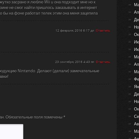
жутко засрано я люблю Wii u она подходит мне но к
Ма
зине не смог найти пришлось заказывать в интернет
Ап
о бы на фоне работал телек этим она меня зацепила
Де
Но
12 февраля, 2016 6:17 дп
Ответить
Ок
Ию
Ию
Ма
23 сентября, 2016 4:43 пп
Ответить
Ап
родукцию Nintendo. Делают (делали) замечательные
Ма
авки!
Фе
Ян
Де
Но
Ок
Се
ан.
Обязательные поля помечены
*
Ав
Ма
Ап