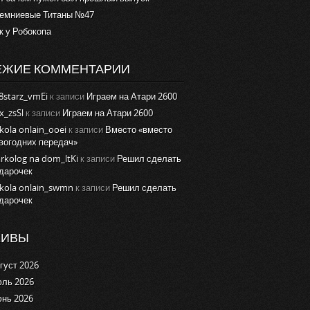
емниевые Титаны №47
к у Робокопа
ЕЖИЕ КОММЕНТАРИИ
8starz_vmEi
к записи
Играем на Атари 2600
x_zsSl
к записи
Играем на Атари 2600
kola onlain_ooei
к записи
Вместо «вместо
вогодних передач»
rkolog na dom_ltKi
к записи
Решил сделать
дарочек
kola onlain_swmn
к записи
Решил сделать
дарочек
ХИВЫ
густ 2026
ль 2026
нь 2026