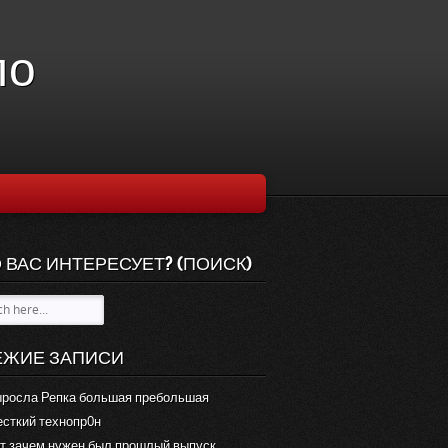
ло
 ВАС ИНТЕРЕСУЕТ? (ПОИСК)
ЕЖИЕ ЗАПИСИ
росла Репка большая пребольшая
сткий технопр0н
т зачем нужен был прошлый выпуск