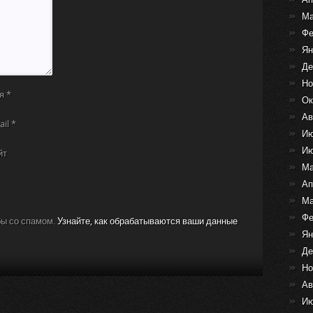
Ма
Фе
Ян
Де
Но
я
*
Ок
Ав
ail
*
Ию
Ию
йт
Ма
Ап
Ма
Фе
бы со спамом.
Узнайте, как обрабатываются ваши данные
Ян
Де
Но
Ав
Ию