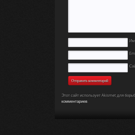
Им
Em
Са
Этот сайт использует Akismet для борь
комментариев
.