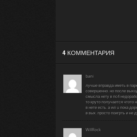
4 КОММЕНТАРИЯ
bani
лучше вправда иметь в паре
совершенно. но после выхо
смысла нету в пс4 недорабо
то круто получается чтото н
в нете есть. а wii u пока д
в вых. просто поигрть и не д
WillRock