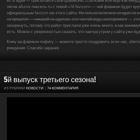
есть идеи — присылайте свои фавиконы, ссылками или еще как-нибуд
пёсик allunix пиксель ru с темой «16 favicon» — чей фавикон будет кру
официальным favicon-ом этого сайта.
Но только если мне ни один не п
не пришлет — никакой не сделаю, это чистой воды эксперимент
— эти
зачеркнуть, потому что работ прислали уже очень много, и как миним
есть. Можно с уверенностью сказать, что завтра утром у сайта уже буд
Кому на фавикон пофигу — можете просто поздравить всех нас, обита
рождения. Спасибо заранее.
5й выпуск третьего сезона!
ИЗ РУБРИКИ
НОВОСТИ
|
74 КОММЕНТАРИЯ