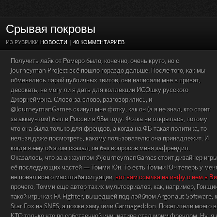
Срывая покровы
ИЗ РУБРИКИ
НОВОСТИ
|
40 КОММЕНТАРИЕВ
Получить лайк от Ромеро было, конечно, очень круто, но с
Journeyman Project всё пошло гораздо дальше. После того, как мы
обменялись парой публичных твитов, они написали мне в приват,
десскать, не могу ли я дать для коллекции ИСОшку русского
Джорнеймэна. Слово-за-слово, разговорились, и
@JourneymanGames скинул мне фотку, как он (а я не знал, кто стоит
за аккаунтом) был в России в 93м году. Фотка не открылась, потому
что она была только для френдов, а когда на ФБ такая политика, то
нельзя даже посмотреть, какому пользователю она принадлежит. И
когда я ему об этом сказал, он без вопросов меня зафрендил.
Оказалось, что за аккаунтом @JourneymanGames стоит дизайнер игры 
её последующих частей — Томми Юн. То есть Томми Юн теперь у меня
не понял всего масштаба ситуации,
вот вам ссылка на инфу о нем в В
прочего, Томми еще автор таких мультсериалов, как, например, Гонщик
такой игры как FX Fighter, вышедшей под лэйблом Argonaut Software,
Star Fox на SNES, а позже замутили Carmageddon. Посетители моего в
КТО только что по собственной инициативе стал моим френдом. Ну, я 