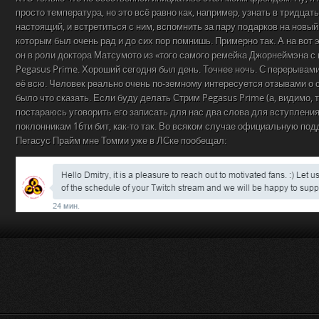
просто температура, но это всё равно как, например, узнать в тридцать
настоящий, и встретиться с ним, вспомнить за пару подарков на новый 
которым был очень рад и до сих пор помнишь. Примерно так. А на вот 
он в роли доктора Матсумото из «того самого ремейка Джорнеймэна 
Pegasus Prime. Хороший сегодня был день. Точнее ночь. С перерывами
её всю. Человек реально очень по-земному интересуется отзывами о св
было что сказать. Если буду делать Стрим Pegasus Prime (а, видимо, 
постараюсь уговорить его записать для нас два слова для вступления
поклонникам 16ти бит, как-то так. Во всяком случае официальную по
Пегасус Прайм мне Томми уже в ЛСке пообещал: