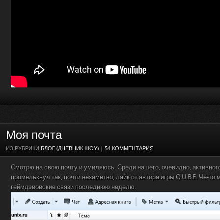
Моя почта
ИЗ РУБРИКИ
БЛОГ (ДНЕВНИК ШОУ)
|
54 КОММЕНТАРИЯ
Смотрю на свою почту и умиляюсь. Среди нашего, очевидно, активно
промелькнул так, почти незаметно, лайк от автора игры Q.U.B.E. Чё-то 
геймдэвовские связи последнюю неделю.