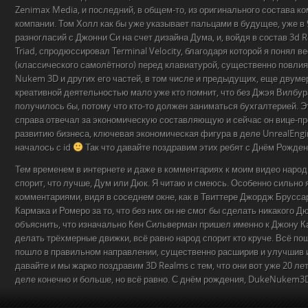
Zenimax Media, и последний, в общем-то, из оригинального состава к
компании. Том Холл как бы уже указывает пальцами в будущее, уже в 9
разногласий с Джонни Си на счет дизайна Дума, и, войдя в состав 3d 
Triad, спродюссировал Terminal Velocity, благодаря которой я понял 
(классического самолётного) перед клавиатурой, существенно повли
Nukem 3D и других его частей, в том числе и предыдущих, еще двумер
креативной деятельностью мало уже кто помнит, что без Джэя Вилбура
получилось бы, потому что кто-то должен заниматься бухгалтерией. 
справа отвечал за экономическую составляющую и сейчас он вице-пр
развитию бизнеса, ключевая экономическая фигура в деле UnrealEngi
началось с id
Так что давайте поздравим этих ребят с Днём Рожде
Тем временем в интернете и даже в комментариях к моим видео народ
спорит, что лучше, Дум или Дюк. Я читаю и смеюсь. Особенно сильно
комментариями, видя в соседнем окне, как в Твиттере Джордж Брусс
Кармака и Ромеро за то, что без них он не смог бы сделать никакого Д
объяснить, что изначально Кен Сильверман пришел именно к Джону К
делать трёхмерные движки, всё равно народ спорит кто круче. Всё пош
пошло в правильном направлении, существенно расширив и улучшив 
давайте и мы жарко поздравим 3D Realms с тем, что они вот уже 20 ле
деле конечно и больше, но всё равно. С днём рождения, DukeNukem3D