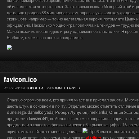
бы как примерно в это время, точно известно только, что в 1991м году.
ей исполняется четверть века. За это время вышло 66 версий этой игр
легально продано 33 миллиона экземпляров, а уж сколько украдено — 
скриншоте, например — точно нелегальная версия, потому что Цыву 
официально. Насколько мощно игра повлияла на геймдэв — трудно пе
Майер позаимствовал идею игры у одноименной «настолки». Я провёл з
В общем, с чем я нас всех и поздравляю.
favicon.ico
ИЗ РУБРИКИ
НОВОСТИ
|
29 КОММЕНТАРИЕВ
Спасибо огромное всем, кто принял участие и прислал работы. Многие
шесть штук, в основном в почту. Отдельно можно отметить отличные 
dune sega, danielkolyada, Роберт Лупулов, mekiarika, Степан Усатюк
предложил
Geezer341
, но больше всего мне понравился вариант от п
предлагали в качестве фавиконки некое обыгрывание цифры 16, но его
шрифтом как в Doom-е меня зацепил —
. Проблема в том, что это, 
хорошо читается, в то время как иконка от
al trilder
, почти совпадающа