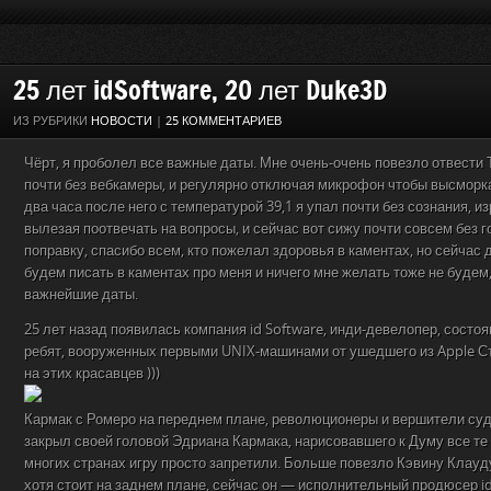
25 лет idSoftware, 20 лет Duke3D
ИЗ РУБРИКИ
НОВОСТИ
|
25 КОММЕНТАРИЕВ
Чёрт, я проболел все важные даты. Мне очень-очень повезло отвести 
почти без вебкамеры, и регулярно отключая микрофон чтобы высморка
два часа после него с температурой 39,1 я упал почти без сознания, 
вылезая поотвечать на вопросы, и сейчас вот сижу почти совсем без г
поправку, спасибо всем, кто пожелал здоровья в каментах, но сейчас 
будем писать в каментах про меня и ничего мне желать тоже не будем
важнейшие даты.
25 лет назад появилась компания id Software, инди-девелопер, состо
ребят, вооруженных первыми UNIX-машинами от ушедшего из Apple С
на этих красавцев )))
Кармак с Ромеро на переднем плане, революционеры и вершители суд
закрыл своей головой Эдриана Кармака, нарисовавшего к Думу все те 
многих странах игру просто запретили. Больше повезло Кэвину Клауду,
хотя стоит на заднем плане, сейчас он — исполнительный продюсер id