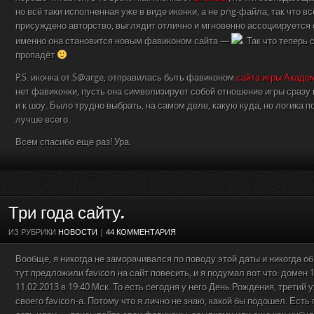
но всё таки исполненная уже в виде иконки, а не png-файла, так что вс
присуждено авторство, выглядит отлично и мгновенно ассоциируется с
именно она становится новым фавиконом сайта —
. Так что теперь
пропадёт
P.S. иконка от S@arge, отправилась быть фавиконом
сайта игры Акаде
нет фавиконки, пусть она символизирует собой отношение игры сразу 
и к шоу. Было трудно выбрать, на самом деле, какую куда, но логика п
лучше всего.
Всем спасибо еще раз! Ура.
Три года сайту.
ИЗ РУБРИКИ
НОВОСТИ
|
44 КОММЕНТАРИЯ
Вообще, я никогда не заморачивался по поводу этой даты и никогда об
тут предложили favicon на сайт повесить, и я подумал вот что: домен 1
11.02.2013 в 19:40 Мск. То есть сегодня у него День Рождения, третий 
своего favicon-а. Потому что я лично не знаю, какой бы подошел. Есть