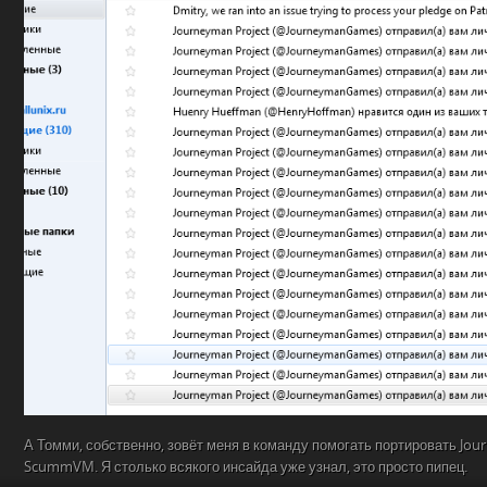
А Томми, собственно, зовёт меня в команду помогать портировать Jour
ScummVM. Я столько всякого инсайда уже узнал, это просто пипец.