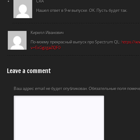
CRA
Нашел ответ в 9-м выпуске. OK. Пусть будет так.
Кирилл Иванович
По-моему прекрасный выпуск про Spectrum QL:
https://
v=ExGgzgaZQF0
Leave a comment
Ваш адрес email не будет опубликован.
Обязательные поля поме