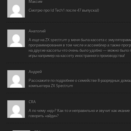
Максим
Смотрю про Id Tech1 после 47 выпуска))
Анатолий
А еще на ZX spectrum у меня была кассета с эмуляторам
программирования в том числе и ассемблер а также прог
на другие кассеты что очень было удобно — можно было 
игры например на кассету иностранного производства!
Андрей
Расскажите по подробнее о семействе 8-разрядных дома
компьютера ZX Spectrum
CRA
А по чему «ид»? Как-то и неправильно и звучит как икание
говорить «айди»?