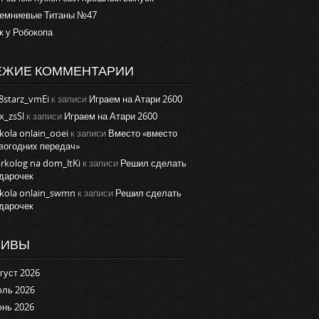
емниевые Титаны №47
к у Робокопа
ЕЖИЕ КОММЕНТАРИИ
8starz_vmEi
к записи
Играем на Атари 2600
x_zsSl
к записи
Играем на Атари 2600
kola onlain_ooei
к записи
Вместо «вместо
вогодних передач»
rkolog na dom_ltKi
к записи
Решил сделать
дарочек
kola onlain_swmn
к записи
Решил сделать
дарочек
ХИВЫ
густ 2026
ль 2026
нь 2026