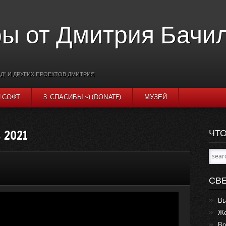
ы от Дмитрия Бачи
Д" И ДРУГИХ ПРОЕКТОВ ДМИТРИЯ
И СОФТ
3. СПАСИБЫ :-) (DONATE)
МУЗЕЙ
 2021
ЧТО
СВ
Вы
Же
Во