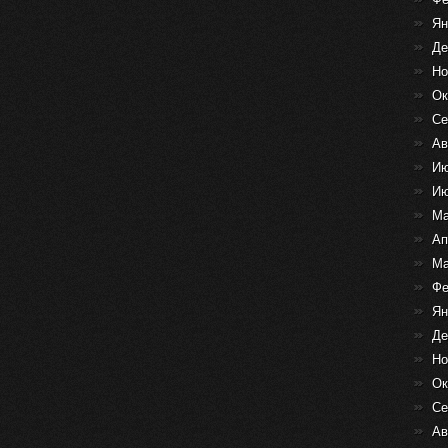
Ян
Де
Но
Ок
Се
Ав
Ию
Ию
Ма
Ап
Ма
Фе
Ян
Де
Но
Ок
Се
Ав