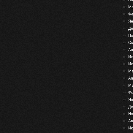
Ма
Фе
Ян
Де
Но
Ок
Ав
Ию
Ию
Ма
Ап
Ма
Фе
Ян
Де
Но
Ав
Ию