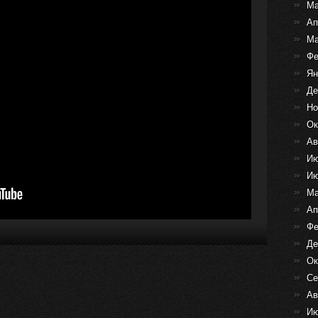
Ма
Ап
Ма
Фе
Ян
Де
Но
Ок
Ав
Ию
Ию
Ма
Ап
Фе
Де
Ок
Се
Ав
Ию