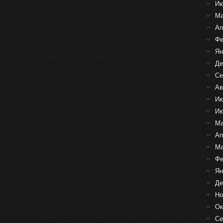
Ию
Ма
Ап
Фе
Ян
Де
Се
Ав
Ию
Ию
Ма
Ап
Ма
Фе
Ян
Де
Но
Ок
Се