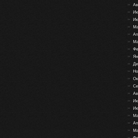
Ав
Ию
Ию
Ма
Ап
Ма
Фе
Ян
Де
Но
Ок
Се
Ав
Ию
Ию
Ма
Ап
Ма
Фе