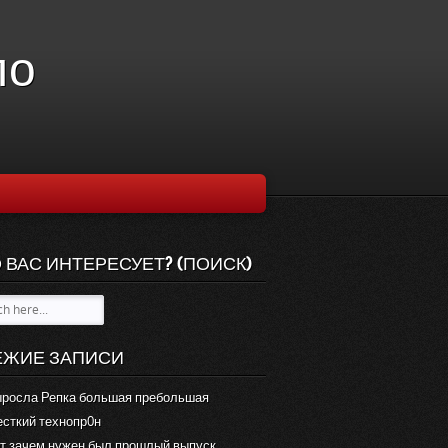
ло
 ВАС ИНТЕРЕСУЕТ? (ПОИСК)
ЕЖИЕ ЗАПИСИ
росла Репка большая пребольшая
сткий технопр0н
т зачем нужен был прошлый выпуск