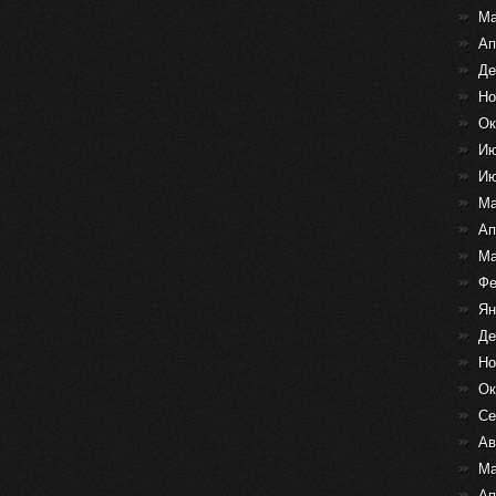
Ма
Ап
Де
Но
Ок
Ию
Ию
Ма
Ап
Ма
Фе
Ян
Де
Но
Ок
Се
Ав
Ма
Ап