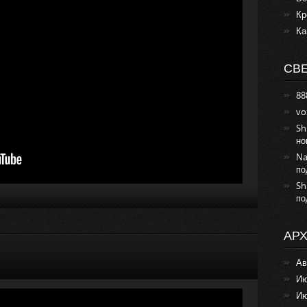
Кр
Ка
СВ
88
vo
Sh
но
Na
по
Sh
по
АР
Ав
Ию
Ию