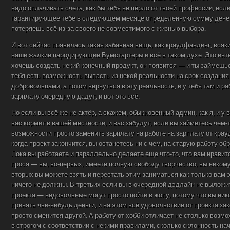
надо оплачивать счета, как бы тебя не пёрло от твоей профессии, если
гарантирующее тебе в следующем месяце определенную сумму денег
потеряешь всё из-за своего не совместимого с жизнью выбора.
И вот сейчас появилась такая забавная вещь, как краудфандинг, всяк
наши жалкие пародирующие Бумстартеры и всё в таком духе. Это инте
хочешь создать некий конечный продукт, он появится — и ты займешься
тебя есть возможность выпасть из некой реальности на срок создани
добровольцами, а потом вернуться в эту реальность, и у тебя там и ра
зарплату очередную дадут, и вот это всё.
Но если вы всё же не актёр, а скажем, обыкновенный админ, как я, и у 
вас кормит в вашей местности, и вас забудут, если вы займетесь чем-т
возможности просто заменить зарплату на работе на зарплату от кра
когда проект закончится, вы останетесь ни с чем, на старую работу об
Пока вы работаете и параллельно делаете еще что-то, что вам нравится
прося — вы, во-первых, имеете полную свободу творчество, вы никому
вторых вы можете взять и перестать этим заниматься как только вам э
ничего не должны. В-третьих если вы в очередной дэдлайн не вылож
проекта — недовольные могут просто пойти в жопу, потому что вы ник
принять чьи-нибудь деньги, и на этом всё удовольствие от проекта за
просто сменится другой. А работу от хобби отличает не столько возм
в строгом с соответствии с некими правилами, сколько склонность н