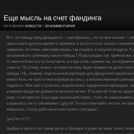
Еще мысль на счет фандинга
ИЗ РУБРИКИ
НОВОСТИ
|
83 КОММЕНТАРИЯ
Вот, по поводу краудфандинга — разобрались, это ни мне ни вам — не
присылаете донаты время от времени, и за это я хочу сказать огромно
наверное, не очень заинтересованы, так сказать, в покупке воздуха. Я
организовать сувенирку какую-нибудь? Я рассуждаю так: приятно же,
от меня всё же что-то получаете, а я при этом, скажем так, не ограни
смысле. По этому, может, интересно кому будет взамен на донат полу
нибудь? Ну, скажем, подписанный картридж для Денди или подписанну
может быть не просто моя корявая роспись, а вполне именной сувенир
подпись». Мне уже случалось подписывать подарочные картриджи, та
и маркер вроде бы держится неплохо на них. Я особо об этом не задум
кому-то интересно. Еще один маленький опрос, стоит ли заморачивать
справлюсь ли я с объемами с другой. Только отвечайте честно, не пр
морально, я хочу действительно понять ситуацию.
[poll id=»13″]
Цифры в орпосе на самом деле от фонаря, я даже не знаю точно, сколь