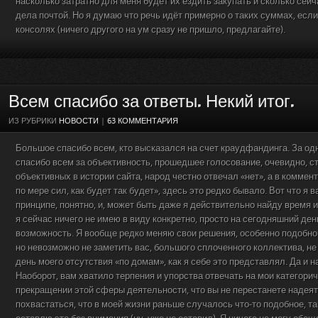
насколько затратно для меня будет их ездить закупать и сколько сейч
дела почтой. Но я думаю что речь идёт примерно о таких суммах, если
консолях (ничего другого на ум сразу не пришло, предлагайте).
Всем спасибо за ответы. Некий итог.
ИЗ РУБРИКИ
НОВОСТИ
|
63 КОММЕНТАРИЯ
Большое спасибо всем, кто высказался на счет краудфандинга. За одн
спасибо всем за объективность, прошедшее голосование, очевидно, с
объективных в истории сайта, народ честно отвечал «нет», а в коммен
по мере сил, как будет так будет», здесь это редко бывало. Вот что я в
принципе, понятно, и, может быть даже я действительно найду время и
я сейчас ничего не имею в виду конкретно, просто на сегодняшний де
возможность. Я вообще редко меняю свои решения, особенно подобног
но невозможно не заметить вас, большого сплоченного коллектива, н
день моего отсутствия «по домам», как я себе это представлял. Да и н
Наоборот, вам хватило терпения и упорства отвечать на мои категори
прекращении этой сферы деятельности, что вы не перестанете надеят
похвастаться, что в моей жизни раньше случалось что-то подобное, та