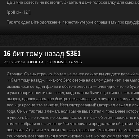
Да и мне совесть не позволит. Знаете, я даже голосовалку для смеха 
[poll id=»12″]
Так что сделайте одолжение, перестаньте уже спрашивать про краудф
16 бит тому назад S3E1
ИЗ РУБРИКИ
НОВОСТИ
|
139 КОММЕНТАРИЕВ
Странно. Очень странно. Но тем не менее сейчас вы увидите первый в
«16 бит тому назад». Никакого 3его сезона на самом деле нет и не было
имеющиеся сегодня факты и обстоятельства — очевидно, что не будет 
я уже говорил, почти год назад, когда планы были еще живее всех жив
выпуск, однако довольно быстро выяснилось, что ничего не получится
вообще бросил это занятие. Несмонтированный материал лежал в арх
года. Он бы так там и лежал, если бы не вы, зрители, преданнее которых
я уверен. Вы не только не разошлись, хотя я сам об этом просил, но и
там же собрали весь имеющийся материал и продолжали общаться. Вс
поверьте. И в связи с этим я только что закончил монтировать материал
собираюсь возвращаться в этот «бизнес», нет, но раз уж материал ест