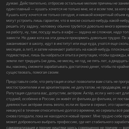
думаю. Действительно, отбросив остальные мелкие причины не заним
один главный — кушать хочется не только мне, но и всем тем, за кого я 
Кушать коту хочется не только сегодня, и никакой конкретный объем ед
могут устроить лишь гарантии, что в миске сколько-нибудь какой-нибу
решить эту задачу, человеку обычно трубется довольно много времен
на работу, ну, там, посуду мыть в кафе — задача не сложная, надо то
завести. Но даже кота на эти деньги прокормить довольно трудно. По
заканчивают в школу, идут в институт или еще куда, учатся еще скольк
месяцев, а лет), и затем начинают работать на какой-нибудь плохонько
подмастерье, лишь бы набраться опыта и репутации, чтобы однажды, к
земле лет тридцать (не день, не месяц, не год, не пять лет, а двадцать
вы, наконец, сможете зарабатывать достаточно денег, чтобы по крайн
существовать, помогая своим.
Представьте себе, что репутация и опыт позволили вам стать не прог
мостостроителем и не архитектором, не депутатом, не продавцом, не 
Репутация сделала вас, допустим, актёром. Актёр, если у него нет дл
студией, особенно в России, он живёт от фильма до фильма, от постан
девяностых актёрам очень везло, если их брали в сериал, это гаранти
никакую) в течении относительно долгого времени, но сериалы всё ра
снова голодали, пока не находился новый проект. Мне трудно себе пре
может добровольно выбрать профессию, где нет стабильного заработка
самореализация и прочие ништяки здесь совершенно не причем — воп