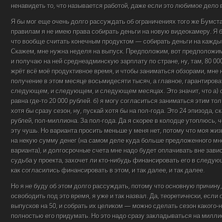
ненавидеть то, что называется работой, даже если это любимое дело 
Я бы мог еще очень долго рассуждать об ограничениях того же Бумста
правилам я не имею права собирать деньги на новую видеокамеру. Я 
что вообще считать конечным продуктом — собирать деньги на кажды
Скажем, мне нужна неделя на выпуск. Предположим, вот предположим,
и получаю на ней среднеадминскую зарплату по стране, ну, там, 80 00
жрёт всё моё продуктивное время, и чтобы заниматься обзорами, мне 
получение в этом месяце восьмидесяти тысяч, а главное, гарантирова
следующем, и следующем, и следующем месяцах. Это значит, что а) 
равна где-то 20 000 рублей. б) я могу согласиться заниматься этим то
хотя бы сразу сезон, ну, пускай хотя бы на пол-года. Это 24 эпизода, с
рублей, пол-миллиона. За пол-года. Да я скорее в колодце утоплюсь, 
эту чушь. Но варианта просить меньше у меня нет, потому что моя жи
на некую сумму денег (на самом деле куда больше предложенного м
варианта), и долгосрочные счета мне надо будет оплачивать вне завис
судьба у проекта, захочет ли кто-нибудь финансировать его в следую
как согласились финансировать в этом, и так далее, и так далее.
Но я не буду об этом долго рассуждать, потому что основную причину,
освободить под это время, я уже и так назвал. Да, теоретически, если
выпусков на 50, и собрать их целиком — можно сделать сезон какого-
полностью его придумать. Но это надо сразу закладываться на миллио