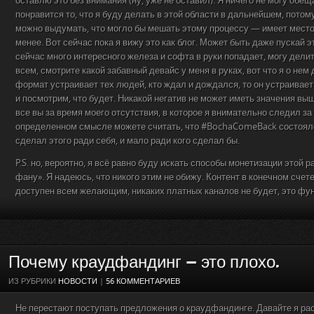
оставлю это без внимания (ну, уже не оставил). Я ничего не могу обе
понравится то, что я буду делать в этой области в дальнейшем, потому
можно выдумать, что могло бы мешать этому процессу — имеет место
менее. Вот сейчас пока я вижу это как блог. Может быть даже пускай э
сейчас много интересного железа и софта в руки попадает, могу делить
всем, смотрите какой забавный девайс у меня в руках, вот что я о не
формат устраивает тех людей, кто ждал и дождался, то он устраивает
и посмотрим, что будет. Никакой негатив не может иметь значения выш
все вы за время моего отсутствия, в которое я внимательно следил з
определенном смысле можете считать, что #BochaComeBack состоялся
сделал этого ради себя, и мало ради кого сделал бы.
P.S. но, вероятно, я всё равно буду искать способы монетизации этой р
фану». Я надеюсь, что никого этим не обижу. Контент в конечном счет
доступен всем желающим, никаких платных каналов не будет, это фу
Почему краудфандинг — это плохо.
ИЗ РУБРИКИ
НОВОСТИ
|
56 КОММЕНТАРИЕВ
Не перестают поступать предложения о краудфандинге. Давайте я рас