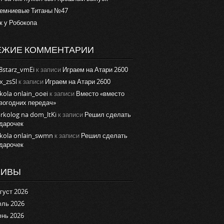
емниевые Титаны №47
к у Робокопа
ЕЖИЕ КОММЕНТАРИИ
8starz_vmEi
к записи
Играем на Атари 2600
x_zsSl
к записи
Играем на Атари 2600
kola onlain_ooei
к записи
Вместо «вместо
вогодних передач»
rkolog na dom_ltKi
к записи
Решил сделать
дарочек
kola onlain_swmn
к записи
Решил сделать
дарочек
ХИВЫ
густ 2026
ль 2026
нь 2026