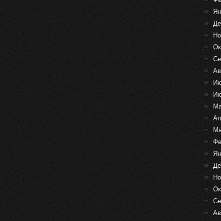
Ян
Де
Но
Ок
Се
Ав
Ию
Ию
Ма
Ап
Ма
Фе
Ян
Де
Но
Ок
Се
Ав