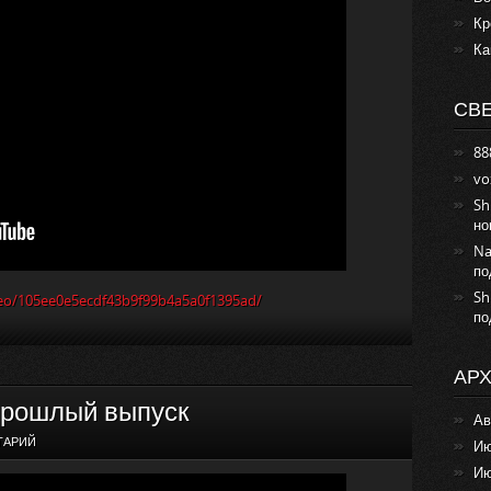
Кр
Ка
СВ
88
vo
Sh
но
Na
по
Sh
ideo/105ee0e5ecdf43b9f99b4a5a0f1395ad/
по
АР
прошлый выпуск
Ав
ТАРИЙ
Ию
Ию