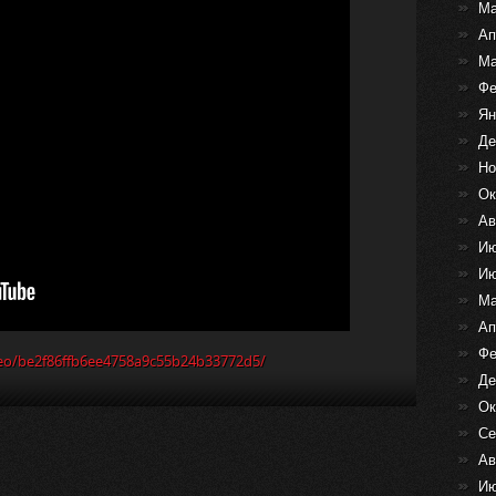
Ма
Ап
Ма
Фе
Ян
Де
Но
Ок
Ав
Ию
Ию
Ма
Ап
Фе
ideo/be2f86ffb6ee4758a9c55b24b33772d5/
Де
Ок
Се
Ав
Ию