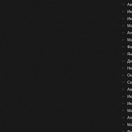
Ав
Ию
Ию
Ма
Ап
Ма
Фе
Ян
Де
Но
Ок
Се
Ав
Ию
Ию
Ма
Ап
Ма
Фе