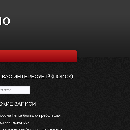
ло
 ВАС ИНТЕРЕСУЕТ? (ПОИСК)
ЕЖИЕ ЗАПИСИ
росла Репка большая пребольшая
сткий технопр0н
т зачем нужен был прошлый выпуск