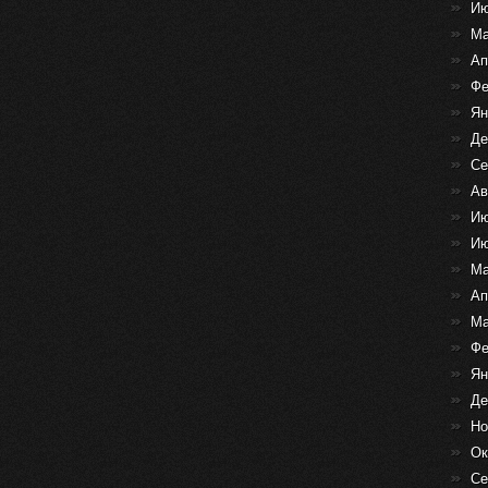
Ию
Ма
Ап
Фе
Ян
Де
Се
Ав
Ию
Ию
Ма
Ап
Ма
Фе
Ян
Де
Но
Ок
Се