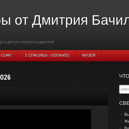
ы от Дмитрия Бачи
Д" И ДРУГИХ ПРОЕКТОВ ДМИТРИЯ
И СОФТ
3. СПАСИБЫ :-) (DONATE)
МУЗЕЙ
2026
ЧТО
СВ
Вы
Же
Во