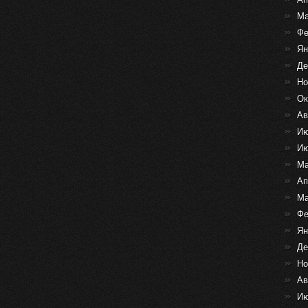
Ма
Фе
Ян
Де
Но
Ок
Ав
Ию
Ию
Ма
Ап
Ма
Фе
Ян
Де
Но
Ав
Ию