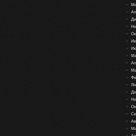
Ма
Ап
Де
Но
Ок
Ию
Ию
Ма
Ап
Ма
Фе
Ян
Де
Но
Ок
Се
Ав
Ма
Ап