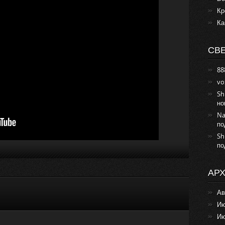
Кр
Ка
СВ
88
vo
Sh
но
Na
по
Sh
по
АР
Ав
Ию
Ию