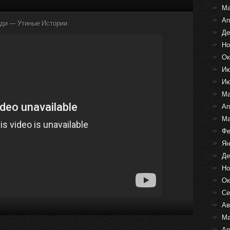
Ма
Ап
нди — Утиные Истории.
Де
Но
Ок
Ию
Ию
Ма
Ап
Ма
Фе
Ян
Де
Но
Ок
Се
Ав
Ма
Ап