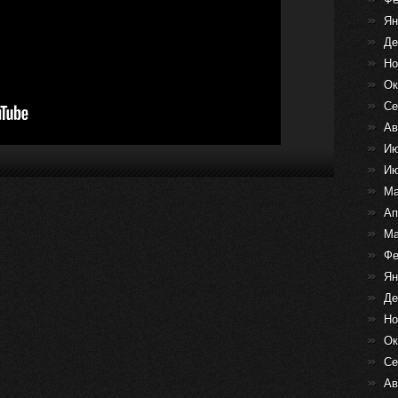
Ян
Де
Но
Ок
Се
Ав
Ию
Ию
Ма
Ап
Ма
Фе
Ян
Де
Но
Ок
Се
Ав