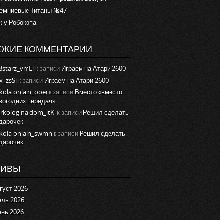
емниевые Титаны №47
к у Робокопа
ЕЖИЕ КОММЕНТАРИИ
8starz_vmEi
к записи
Играем на Атари 2600
x_zsSl
к записи
Играем на Атари 2600
kola onlain_ooei
к записи
Вместо «вместо
вогодних передач»
rkolog na dom_ltKi
к записи
Решил сделать
дарочек
kola onlain_swmn
к записи
Решил сделать
дарочек
ХИВЫ
густ 2026
ль 2026
нь 2026