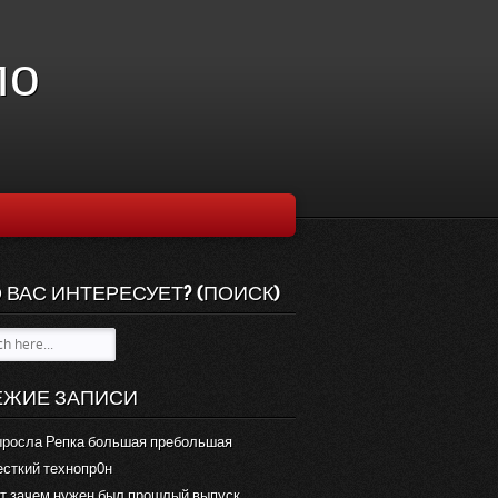
ло
 ВАС ИНТЕРЕСУЕТ? (ПОИСК)
ЕЖИЕ ЗАПИСИ
росла Репка большая пребольшая
сткий технопр0н
т зачем нужен был прошлый выпуск