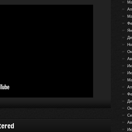
Ма
Ап
Ма
Фе
Ян
Де
Но
Ок
Ав
Ию
Ию
Ма
Ап
Фе
Де
Ок
Се
Ав
tered
Ию