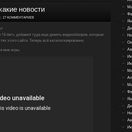
какие новости
Ма
Фе
|
27 КОММЕНТАРИЕВ
Ян
Де
т!
16 бит», добавил туда еще девять видеообзоров, которые
Но
тях этого сайта. Теперь всё каталогизированно.
Ок
Ав
я мне игры:
Ию
Ию
Ма
Ап
Ма
Фе
Ян
Де
Но
Ав
Ию