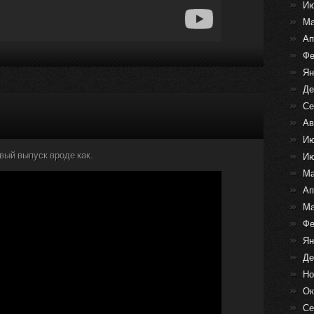
Ию
Ма
Ап
Фе
Ян
Де
Се
Ав
Ию
ый выпуск вроде как.
Ию
Ма
Ап
Ма
Фе
Ян
Де
Но
Ок
Се