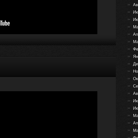
Ав
Ию
Ию
Ма
Ап
Ма
Фе
Ян
Де
Но
Ок
Се
Ав
Ию
Ию
Ма
Ап
Ма
Фе