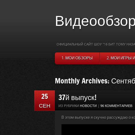
Видеообзор
ОФИЦИАЛЬНЫЙ САЙТ ШОУ "16 БИТ ТОМУ НАЗА
1. МОИ ОБЗОРЫ
2. МОИ ИГРЫ 
Monthly Archives: Сентя
25
37й выпуск!
СЕН
ИЗ РУБРИКИ
НОВОСТИ
|
96 КОММЕНТАРИЕВ
В этом выпуске я скучно рассуждаю о к