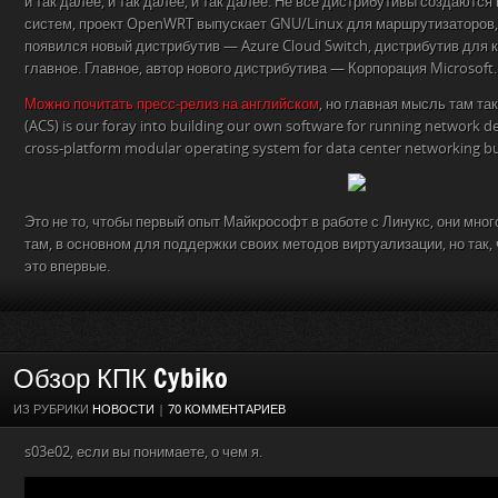
и так далее, и так далее, и так далее. Не все дистрибутивы создаются
систем, проект OpenWRT выпускает GNU/Linux для маршрутизаторов, 
появился новый дистрибутив — Azure Cloud Switch, дистрибутив для к
главное. Главное, автор нового дистрибутива — Корпорация Microsoft.
Можно почитать пресс-релиз на английском
, но главная мысль там так
(ACS) is our foray into building our own software for running network devi
cross-platform modular operating system for data center networking bui
Это не то, чтобы первый опыт Майкрософт в работе с Линукс, они много
там, в основном для поддержки своих методов виртуализации, но так
это впервые.
Обзор КПК Cybiko
ИЗ РУБРИКИ
НОВОСТИ
|
70 КОММЕНТАРИЕВ
s03e02, если вы понимаете, о чем я.