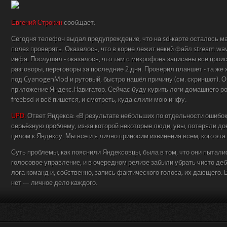
Евгений Строкин
сообщает:
Сегодня телефон выдал предупреждение, что на sd-карте осталось м
полез проверять. Оказалось, что в корне лежит некий файл stream.wav
инфа. Послушал - оказалось, что там с микрофона записаны все прои
разговоры, переговоры за последние 2 дня. Проверил планшет - та же х
под CyanogenMod и рутовый, быстро нашёл причину (см. скриншот). О
приложение Яндекс.Навигатор. Сейчас буду курить логи домашнего роу
freebsd и всё пишется, и смотреть, куда слили мою инфу.
UPD:
Ответ Яндекса: «В результате небольших по отдельности ошибо
серьёзную проблему, из-за которой некоторые люди, увы, потеряли до
целом к Яндексу. Мы все и я лично приносим извинения всем, кого эта
Суть проблемы, как пояснили Яндексовцы, была в том, что они пытали
голосовое управление, и в очередном релизе забыли убрать чисто д
лога команд и, собственно, запись фактического голоса, их дающего. 
нет — личное дело каждого.