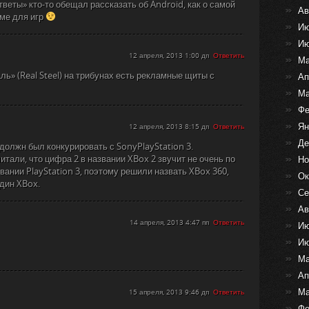
веты» кто-то обещал рассказать об Android, как о самой
Ав
ме для игр
Ию
Ию
12 апреля, 2013 1:00 дп
Ответить
Ма
ь» (Real Steel) на трибунах есть рекламные щиты с
Ап
Ма
Фе
Ян
12 апреля, 2013 8:15 дп
Ответить
Де
должн был конкурировать с SonyPlayStation 3.
итали, что цифра 2 в названии XBox 2 звучит не очень по
Но
вании PlayStation 3, поэтому решили назвать XBox 360,
Ок
дин XBox.
Се
Ав
14 апреля, 2013 4:47 пп
Ответить
Ию
Ию
Ма
Ап
Ма
15 апреля, 2013 9:46 дп
Ответить
Фе