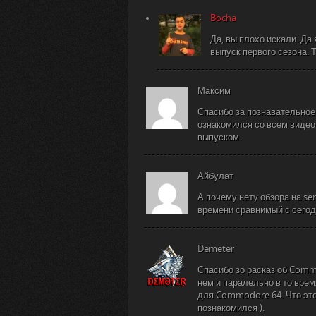
Bocha
Да, вы плохо искали. Да
выпуск первого сезона. 
Максим
Спасибо за познавательное
ознакомился со всем видео
выпуском.
Айбулат
А почему нету обзора на se
времени сравнимый с сегодн
Demeter
Спасибо зо расказ об Comm
нем и паралельно в то врем
для Commodore 64. Что это 
познакомился ).