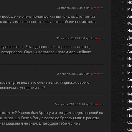
Ию
28 марта, 2013 3:16 пп
Ответить
Ма
 я вообще не очень понимаю как вы искали. Это третий
Ап
То есть самое первое, что вы должны были посмотреть.
Фе
Ян
Де
31 марта, 2013 9:04 дп
Ответить
Се
 путешествие, было довольно интересно и занятно,
Ав
 материалом. Очень благодарен, ждем дальнейших
Ию
Ию
Ма
2 апреля, 2013 4:00 пп
Ответить
Ап
rious engine ведь это очень великий движок своего
Ма
яшними cryengine и т.п.?
Фе
Ян
5 апреля, 2013 10:14 дп
Ответить
Де
odore 64! У меня был Speccy и я следил за демосценой на
Но
я на разных Demo Paty вместе со Speccy были и работы
Ок
за машина я не знал. Благодаря тебе я с ней
Се