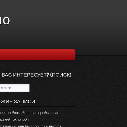
ло
 ВАС ИНТЕРЕСУЕТ? (ПОИСК)
ЕЖИЕ ЗАПИСИ
росла Репка большая пребольшая
сткий технопр0н
т зачем нужен был прошлый выпуск