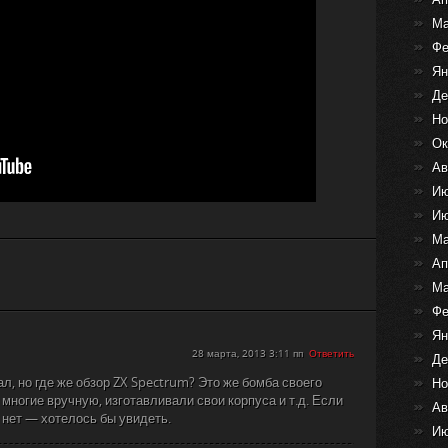
Ма
Фе
Ян
Де
Но
Ок
Ав
Ию
Ию
Ма
Ап
Ма
Фе
Ян
28 марта, 2013 3:11 пп
Ответить
Де
ал, но где же обзор ZX Spectrum? Это же бомба своего
Но
многие вручную, изготавливали свои корпуса и т.д. Если
Ав
 нет — хотелось бы увидеть.
Ию