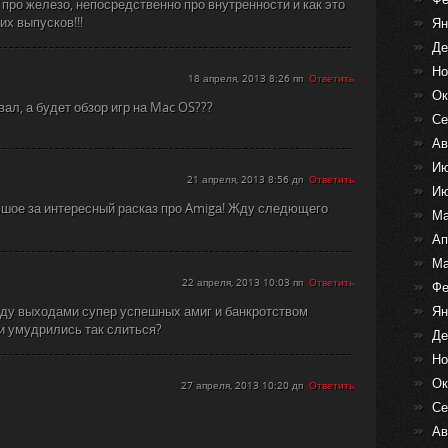
про железо, непосредственно про внутренности и как это
их выпусков!!!
Ян
Де
Но
18 апреля, 2013 8:26 пп
Ответить
Ок
вал, а будет обзор игр на Mac OS???
Се
Ав
Ию
21 апреля, 2013 8:56 дп
Ответить
Ию
ьшое за интересный расказ про Amigа! Жду следющего
Ма
Ап
Ма
22 апреля, 2013 10:03 пп
Ответить
Фе
жду выходами супер успешных амиг и банкротством
Ян
ни умудрились так слиться?
Де
Но
Ок
27 апреля, 2013 10:20 дп
Ответить
Се
Ав