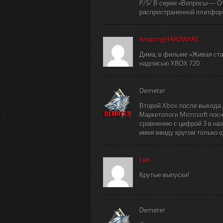
P/S/ В серии «Вопросы — От
распространенной платфор
AmazingHARDWARE
Дима, в фильме «Живая стал
надписью XBOX 720.
Demeter
Второй Xbox после выхода 
Маркетологи Microsoft посч
сравнению с цифрой 3 в наз
имея ввиду кругом только о
Lws
Крутые выпуски!
Demeter