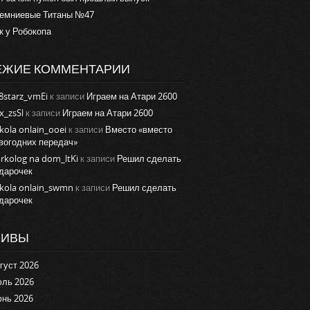
емниевые Титаны №47
к у Робокопа
ЕЖИЕ КОММЕНТАРИИ
8starz_vmEi
к записи
Играем на Атари 2600
x_zsSl
к записи
Играем на Атари 2600
kola onlain_ooei
к записи
Вместо «вместо
вогодних передач»
rkolog na dom_ltKi
к записи
Решил сделать
дарочек
kola onlain_swmn
к записи
Решил сделать
дарочек
ХИВЫ
густ 2026
ль 2026
нь 2026