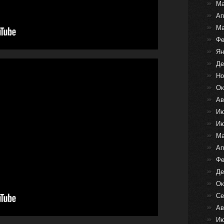
Ма
Ап
Ма
Фе
Ян
Де
Но
Ок
Ав
Ию
Ию
Ма
Ап
Фе
Де
Ок
Се
Ав
Ию