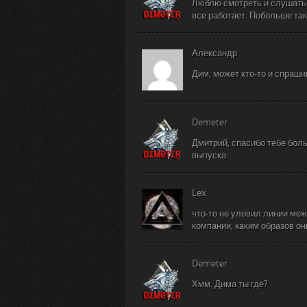
Люблю смотреть и слушать 
все работает. Побольше так
Александр
Дим, может кто-то и спраши
Demeter
Дмитрий, спасибо тебе бол
выпуска.
Lex
что-то не уловил линии ме
компании, каким образов о
Demeter
Хмм. Дима ты где?