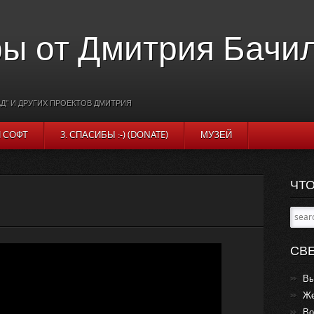
ы от Дмитрия Бачи
Д" И ДРУГИХ ПРОЕКТОВ ДМИТРИЯ
И СОФТ
3. СПАСИБЫ :-) (DONATE)
МУЗЕЙ
ЧТО
СВ
Вы
Же
Во