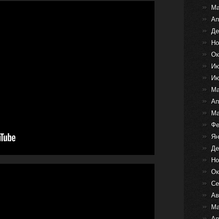
Ма
Ап
Де
Но
Ок
Ию
Ию
Ма
Ап
Ма
Фе
Ян
Де
Но
Ок
Се
Ав
Ма
Ап