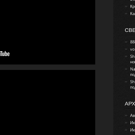
Кр
Ка
СВ
88
vo
Sh
но
Na
по
Sh
по
АР
Ав
Ию
Ию