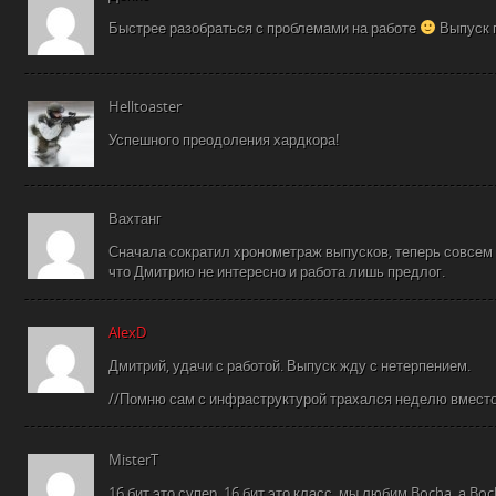
Быстрее разобраться с проблемами на работе
Выпуск 
Helltoaster
Успешного преодоления хардкора!
Вахтанг
Сначала сократил хронометраж выпусков, теперь совсем
что Дмитрию не интересно и работа лишь предлог.
AlexD
Дмитрий, удачи с работой. Выпуск жду с нетерпением.
//Помню сам с инфраструктурой трахался неделю вмест
MisterT
16 бит это супер, 16 бит это класс, мы любим Bocha, а Boc