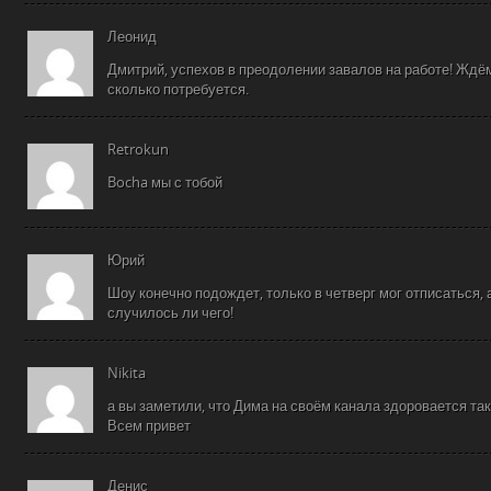
Леонид
Дмитрий, успехов в преодолении завалов на работе! Ждё
сколько потребуется.
Retrokun
Bocha мы с тобой
Юрий
Шоу конечно подождет, только в четверг мог отписаться,
случилось ли чего!
Nikita
а вы заметили, что Дима на своём канала здоровается так:
Всем привет
Денис