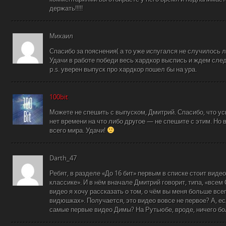
держать!!!!!
Михаил
Спасибо за пояснения( а то уже испугался не случилось л
Удачи в работе победи весь хардкор выспись и ждем сле
p.s. уверен выпуск про хардкор пошел бы на ура.
100bit
Можете не спешить с выпуском, Дмитрий. Спасибо, что ус
нет времени на что либо другое — не спешите с этим. Но
всего мира. Удачи!
Darth_47
Ребят, в разделе «До 16 бит» первым в списке стоит видео 
классике». И в нём вначале Дмитрий говорит, типа, «всем
видео я хочу рассказать о том, о чём вы меня больше 
видюшках». Получается, это видео вовсе не первое? А, есл
самые первые видео Димы? На Рутьюбе, вроде, ничего б