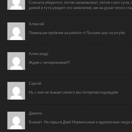
Сначала обиделся, потом запаниковал, потом съел супа, 
домой и тута увидел это заявление, аж на душе тепло ст
Алексей
Поменьше проблем на работе =) Лучшее шоу на ютубе
Александр
Ждем с нетерпением!!!!
Сергей
Ну с кем не бывает,ничего мы потерпим,подождём
Данила
Бывает. На парься,Дим) Нормальные и адекватные люди 