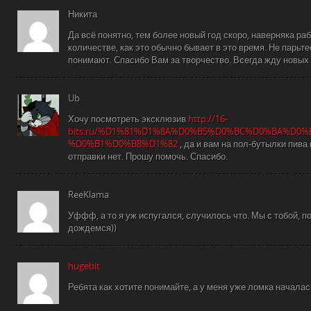
Никита
Да всё понятно, тем более новый год скоро, наверняка р
количестве, как это обычно бывает в это время. Не парьте
понимают. Спасибо Вам за творчество. Всегда жду новых
Ub
Хочу посмотреть эксклюзив
http://16-
bits.ru/%D1%81%D1%8A%D0%B5%D0%BC%D0%BA%D0%B
%D0%B1%D0%B8%D1%82
, да и вам на пол-бутылки пив
отправки нет. Прошу помочь. Спасибо.
ReeKlama
Уффф, а то я уж испугался, случилось что. Мы с тобой, 
дождемся))
hugebit
Ребята как хотите понимайте, а у меня уже ломка началас