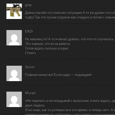
grey
Дима,спасибо что пояснил ситуацию.А то уж думал что с
тьфу).Так что лучше отдохни как следует,а потом с новым
ElXDi
Ну наконец-то! А то я начал думать, что что-то случилось.
Это хорошо, что из-за работы.
Готов ждать сколько угодно.
Cheers
Storm
Главное качество! Если надо — подождем!
Murad
«Не торопись и не опаздывай с выпуском, я могу ждать, ц
двух недель.
Я не знаю, как ты успевал все это время, а теперь нет». А 
комментариями вы отбираете у него время и поднанимает