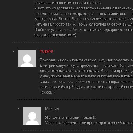
нечего — становится совсем грустно.
Я вот что хочу сказать: если есть какие-либо вариант
преодолении Вашего «хардкора» — не стесняйтесь — п
благодарных Вам за Ваше шоу (может быть даже я) см
Нет, не за просто так! А что бы следующая серия вышла 
В общем удачи, и знайте, что таких «хардкорщиков» ка
это скоро закончится =)
hugebit
Присоединяюсь к комментарию, шоу мог помогать т
Дмитрий озвучит суть проблемы — или хотя бы наме
люди готовые хоть как то помочь. В нашем провинц
у нас, по крайней мере все лето смотрел шоу в ком
соседних организаций (мы для этого запирались в 
газировку и бутерброды и как дети воскресный вып
Тсссс!)))
Михаил
Я знал что я не один такой !!!
У нас в конферентзале проектор и экран ~5 метр