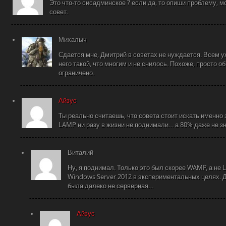
Это что-то сисадминское ? если да, то опиши проблему, 
совет.
Михалыч
Сдается мне, Дмитрий в советах не нуждается. Всем уж
него такой, что многим и не снилось. Похоже, просто о
ограничено.
Айзус
Ты реально считаешь, что совета стоит искать именно
LAMP ни разу в жизни не поднимали… а 80% даже не зн
Виталий
Ну, я поднимал. Только это был скорее WAMP, а не 
Windows Server 2012 в экспериментальных целях. Д
была далеко не серверная…
Айзус