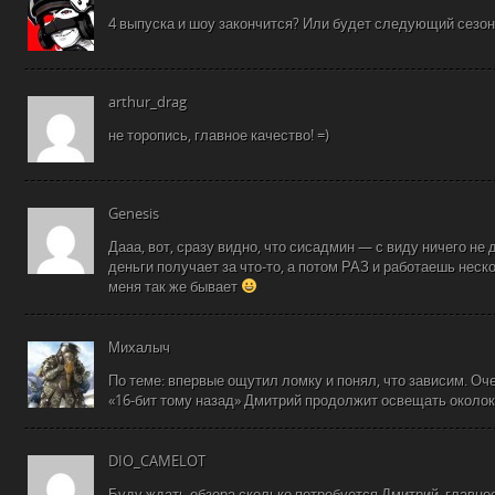
4 выпуска и шоу закончится? Или будет следующий сезон
arthur_drag
не торопись, главное качество! =)
Genesis
Дааа, вот, сразу видно, что сисадмин — с виду ничего не 
деньги получает за что-то, а потом РАЗ и работаешь неск
меня так же бывает
Михалыч
По теме: впервые ощутил ломку и понял, что зависим. Оч
«16-бит тому назад» Дмитрий продолжит освещать около
DIO_CAMELOT
Буду ждать обзора сколько потребуется Дмитрий, главное