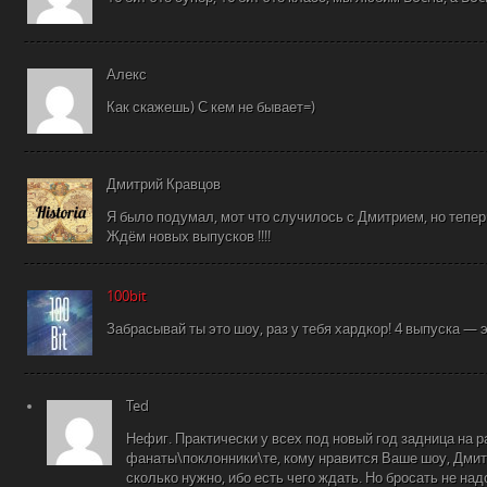
Алекс
Как скажешь) С кем не бывает=)
Дмитрий Кравцов
Я было подумал, мот что случилось с Дмитрием, но тепер
Ждём новых выпусков !!!!
100bit
Забрасывай ты это шоу, раз у тебя хардкор! 4 выпуска — 
Ted
Нефиг. Практически у всех под новый год задница на р
фанаты\поклонники\те, кому нравится Ваше шоу, Дмитр
сколько нужно, ибо есть чего ждать. Но бросать не над