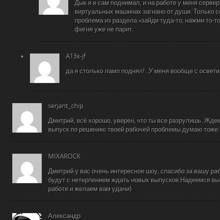
Дык я и сам поднимал, и на работе у меня сервер
виртуальных машинах загнано от души. Только с
проблема из раздела «зайди туда-то, нажми то-то
фигня уже не парит.
A13x-jf
да я столько ламп поднял! ..У меня вообще с осве
serjant_chip
Дмитрий, всё хорошо, уверен, что ты все разрулишь. Жде
выпуск по решению твоей рабочей проблемы думаю тоже 
MIXAROCK
Дмитрий у вас очень интересное шоу, спасибо за вашу ра
будут с нетерпением ждать новых выпусков.Надеемся вы
работе и желаем вам удачи)
Александр