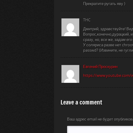
Прекратите ругать яву )
THC
Дмитрий, здравствуйте! Вид
Вопрос,конечно,дурацкий, и,
сразу, но, все же, задам его:
У соляриса разве нет chroo
passwd? (Извините, не гугл
Евгений Проскурин
https://www.youtube.com
Leave a comment
Ваш адрес email не будет опубликов