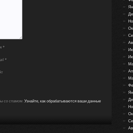
Ян
Де
Но
Ок
Се
Ав
я
*
Ию
Ию
ail
*
Ма
Ап
йт
Ма
Фе
Ян
Де
бы со спамом.
Узнайте, как обрабатываются ваши данные
Но
Ок
Се
Ав