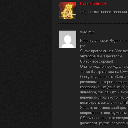
Павел Копылов
такой стиль повествования
Vladimir
Использую suse. Видео оче
ps:
Я Java программист. Уже ле
энтерпрайзы и десктопы.
С явой всё хорошо!
Она не медленнее кода на С
также быстр как код на С++)
Она уже давно не мобилки.
различные интернет сервесы
корпоративных (закрытых) и
явндекса, мейла, мтс, банк
перечислил только то что з
посмотреть вакансии на hh)
Ява это огромное сообществ
современные иснтрументы р
С# почти полностью создав
(javascript, pyton) по уров