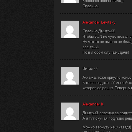
Концовка повеселила))
Спасибо!
Alexander Levitsky
Спасибо Дмитрий!
Чтобы SUN не чувствовал с
Ну что-то не вышло не бед
все-таки)
Но в любом случае удачи!
Виталий
А-ха-ха, тоже орнул с концо
Как в анекдоте: «У меня бы
которая её решит. Теперь у
Alexander K
Дмитрий, спасибо за поднят
А я тут скучая под пиво ре
Можно вернуть хеш назад))