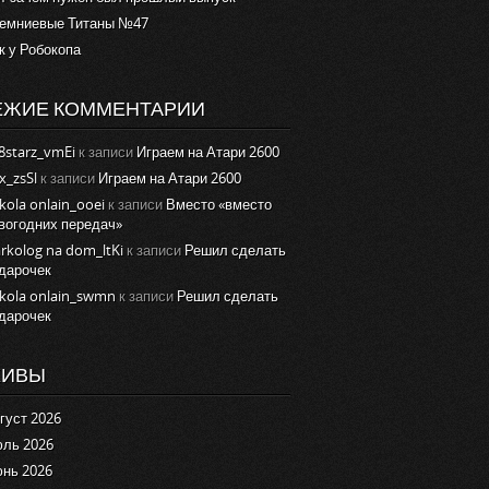
емниевые Титаны №47
к у Робокопа
ЕЖИЕ КОММЕНТАРИИ
8starz_vmEi
к записи
Играем на Атари 2600
x_zsSl
к записи
Играем на Атари 2600
kola onlain_ooei
к записи
Вместо «вместо
вогодних передач»
rkolog na dom_ltKi
к записи
Решил сделать
дарочек
kola onlain_swmn
к записи
Решил сделать
дарочек
ХИВЫ
густ 2026
ль 2026
нь 2026