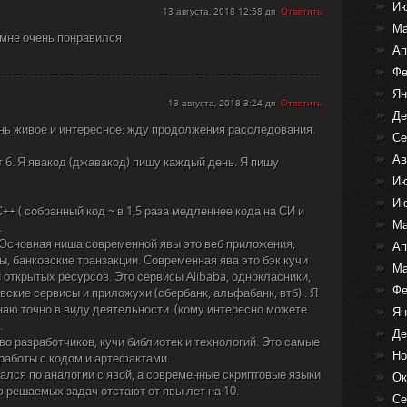
Ию
13 августа, 2018 12:58 дп
Ответить
Ма
 мне очень понравился
Ап
Фе
Ян
13 августа, 2018 3:24 дп
Ответить
Де
нь живое и интересное: жду продолжения расследования.
Се
Ав
т 6. Я явакод (джавакод) пишу каждый день. Я пишу
Ию
Ию
++ ( собранный код ~ в 1,5 раза медленнее кода на СИ и
Ма
.
 Основная ниша современной явы это веб приложения,
Ап
, банковские транзакции. Современная ява это бэк кучи
Ма
 открытых ресурсов. Это сервисы Alibaba, однокласники,
Фе
овские сервисы и приложухи (сбербанк, альфабанк, втб) . Я
наю точно в виду деятельности. (кому интересно можете
Ян
.
Де
о разработчиков, кучи библиотек и технологий. Это самые
Но
аботы с кодом и артефактами.
ался по аналогии с явой, а современные скриптовые языки
Ок
ню решаемых задач отстают от явы лет на 10.
Се