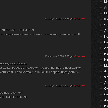
Ма
Ап
Ма
12 августа, 2018 2:34 дп
Ответить
Фе
Ян
ебя голым — как мило:)
Де
а, правда может стоило полностью установить новую ОС
Но
Ок
Ав
Ию
12 августа, 2018 2:45 дп
Ответить
Ию
вки видоса. Класс!
Ма
ла одна проблема, поэтому я решил написать программу,
Ап
 меня есть 1 проблема, 9 ошибок и 12 предупреждений».
Фе
Де
12 августа, 2018 2:55 дп
Ответить
Ок
ое настроение!)
Се
шил немного помочь.
Ав
Ию