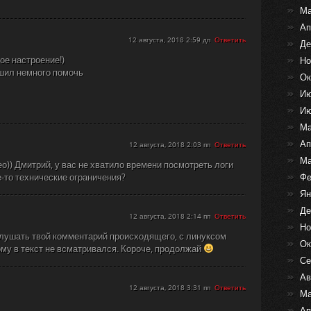
Ма
Ап
12 августа, 2018 2:59 дп
Ответить
Де
ое настроение!)
Но
решил немного помочь
Ок
Ию
Ию
Ма
Ап
12 августа, 2018 2:03 пп
Ответить
Ма
о)) Дмитрий, у вас не хватило времени посмотреть логи
ие-то технические ограничения?
Фе
Ян
Де
12 августа, 2018 2:14 пп
Ответить
Но
лушать твой комментарий происходящего, с линуксом
Ок
ому в текст не всматривался. Короче, продолжай
Се
Ав
12 августа, 2018 3:31 пп
Ответить
Ма
Ап