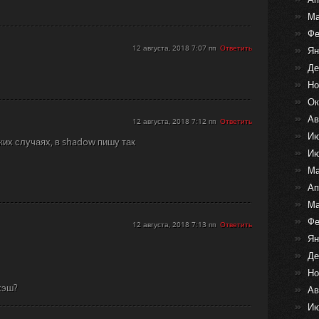
Ма
Фе
12 августа, 2018 7:07 пп
Ответить
Ян
Де
Но
Ок
Ав
12 августа, 2018 7:12 пп
Ответить
Ию
аких случаях, в shadow пишу так
Ию
Ма
Ап
Ма
Фе
12 августа, 2018 7:13 пп
Ответить
Ян
Де
Но
хэш?
Ав
Ию