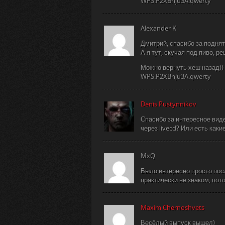
WPS.P2XBhju3A:qwerty
Alexander K
Дмитрий, спасибо за поднят
А я тут, скучая под пиво, 
Можно вернуть хеш назад))
WPS.P2XBhju3A:qwerty
Denis Pustynnikov
Спасибо за интересное виде
через livecd? Или есть как
MxQ
Было интересно просто пос
практически не знаком, пот
Maxim Chernoshvets
Весёлый выпуск вышел)