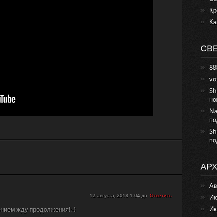
Кр
Ка
СВ
88
vo
Sh
но
Na
по
Sh
по
АР
Ав
12 августа, 2018 1:04 дп
Ответить
Ию
Ию
ением жду продолжения!:-)