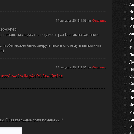
Ав
Ию
Ию
14 августа, 2018 1:09 пп
Ответить
Ма
ео-супер.
Ап
 наверно, солярис так не умеет, раз Вы так не сделали
Ма
t, чтобы можно было зачрутиться в систему и выполнить
Фе
ил)
Ян
Де
14 августа, 2018 2:05 пп
Ответить
Но
/watch?v=oSm1MpA4XzU&t=16m14s
Ок
Се
Ав
Ию
Ию
Ма
Ап
ан.
Обязательные поля помечены
*
Ма
Фе