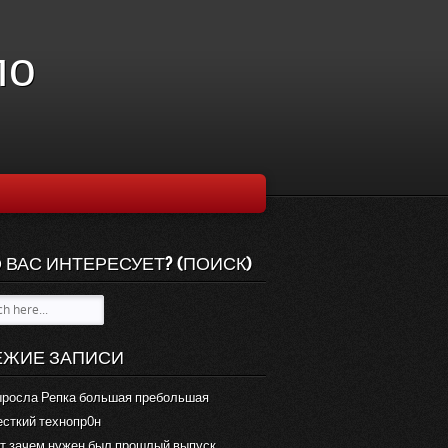
ло
 ВАС ИНТЕРЕСУЕТ? (ПОИСК)
ЕЖИЕ ЗАПИСИ
росла Репка большая пребольшая
сткий технопр0н
т зачем нужен был прошлый выпуск