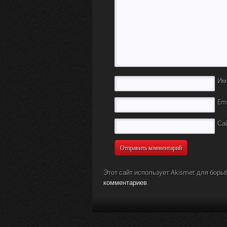
Им
Em
Са
Этот сайт использует Akismet для борь
комментариев
.