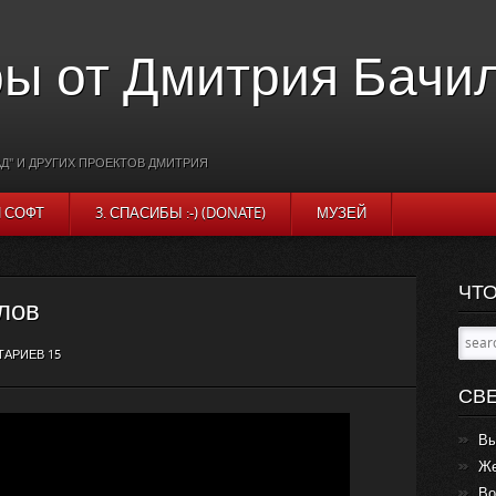
ы от Дмитрия Бачи
Д" И ДРУГИХ ПРОЕКТОВ ДМИТРИЯ
И СОФТ
3. СПАСИБЫ :-) (DONATE)
МУЗЕЙ
ЧТО
лов
АРИЕВ 15
СВ
Вы
Же
Во