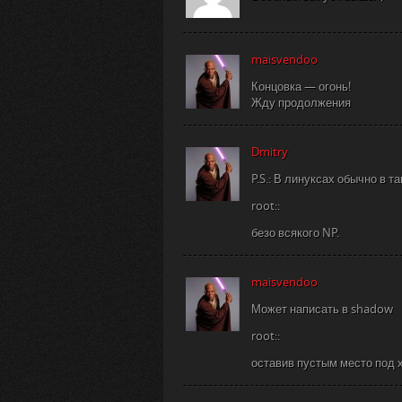
maisvendoo
Концовка — огонь!
Жду продолжения
Dmitry
P.S.: В линуксах обычно в т
root::
безо всякого NP.
maisvendoo
Может написать в shadow
root::
оставив пустым место под 