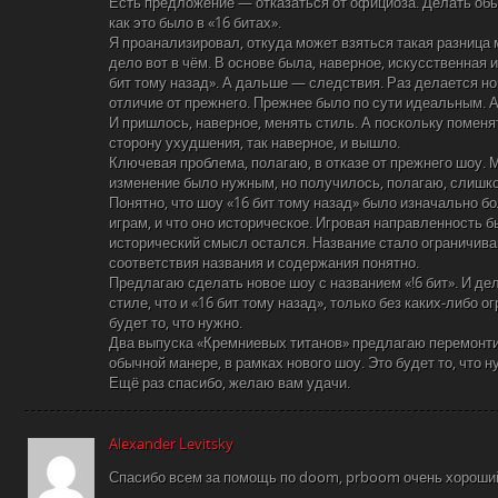
Есть предложение — отказаться от официоза. Делать обы
как это было в «16 битах».
Я проанализировал, откуда может взяться такая разница
дело вот в чём. В основе была, наверное, искусственная 
бит тому назад». А дальше — следствия. Раз делается но
отличие от прежнего. Прежнее было по сути идеальным. А
И пришлось, наверное, менять стиль. А поскольку поменя
сторону ухудшения, так наверное, и вышло.
Ключевая проблема, полагаю, в отказе от прежнего шоу. 
изменение было нужным, но получилось, полагаю, слишк
Понятно, что шоу «16 бит тому назад» было изначально б
играм, и что оно историческое. Игровая направленность б
исторический смысл остался. Название стало ограничив
соответствия названия и содержания понятно.
Предлагаю сделать новое шоу с названием «!6 бит». И дел
стиле, что и «16 бит тому назад», только без каких-либо о
будет то, что нужно.
Два выпуска «Кремниевых титанов» предлагаю перемонти
обычной манере, в рамках нового шоу. Это будет то, что н
Ещё раз спасибо, желаю вам удачи.
Alexander Levitsky
Спасибо всем за помощь по doom, prboom очень хороший,