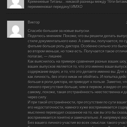
Кремниевые Титаны… никакой разницы между 16ти битами 
переименовал передачу) ИМХО
Виктор
Спасибо большое за новые выпуски.
Поделюсь мнением. Похоже, что вы решили делать выпус
стиле документального кино. А сами вы, получается, по с
фильме больше роль диктора. Особенно сильно это было 
во втором меньше, но тоже есть. Получается такое отличие
полагаю, — лишнее.
Как выяснилось на примере сравнения разных ваших шоу
ваших выпусков является то, что это именно ваши выпуск
содержание видео, и то, что это делаете именно вы. Для 
как личность, без этого никак не обойтись. И попытка дей
больше в роли диктора, не приводит к пользе. Заметно, ч
личного присутствия больше, чем в первом, и видео от эт
самому, похоже, такая отстранённость неестественна и да
через силу.
И при такой отстранённости, при отсутствии по сути вашег
его недостаточности, намного хуже воспринимается соде
мысленно переводил сказанное на то, как вы это бы сказа
воспринимается понятно и замечательно. А напрямую во
Без вашего личного участия во всех смыслах такого учас