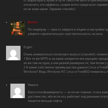
от шаров врага, кровь и пули такого не было в оригиналь
отключить эти эффекты, скорее всего среди всех парамет
но не знаю какая. Заранее спасибо:)
Bocha
По пиарбуму — просто зайдите в опциях в настройки 
уберите горизонтальную чувствительность на ноль.
Evgen
Очень внимательно посмотрел выпуск (спасибо!), появило
1 Вот те же MIPS-ы на каких конкретно инструкциях проц
их же там не одна, и они разной размерности, тем более у
2 А какие собственно преимущества давали Linux и Free
Windows? Ведь Windows NT, Linux и FreeBSD появились п
Никита
Кроссплатформерность — если не главное, то все рав
достоинство, ибо если ось работает под разными плат
пишется больше софта.