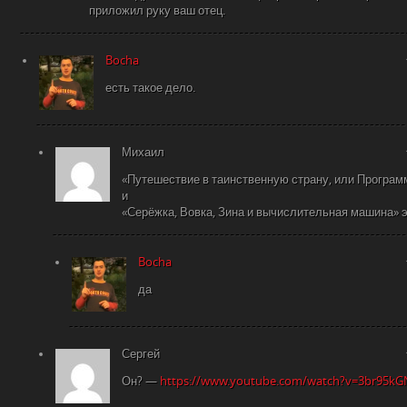
приложил руку ваш отец.
Bocha
есть такое дело.
Михаил
«Путешествие в таинственную страну, или Програ
и
«Серёжка, Вовка, Зина и вычислительная машина» э
Bocha
да
Сергей
Он? —
https://www.youtube.com/watch?v=3br95k