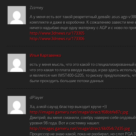
Zzzmey
А у меня есть вот такой реарететный девайс asus agp-v38
комплекте и даже в коробочке. К сожалению завести мне ег
ничего надыбаю еще одну матернку с AGP и с ново по про
http://www.3dnews.ru/173305
http://www.3dnews.ru/173306
Илья Картавенко
есть у меня мысль, что это какой то специализированный
что это какая то плата ввода вывода, и раз здесь исполь
и является чип IMST400-G20S, то рискеу предположить, ч
были проходить большие потоки данных
dPlayer
Ха, а мой саунд бластер выходит круче =))
http://images.gameru.net/image/direct/f68bbfe87c.jpg
Дмитрий, вы меня сманили, соебру наверно себе олдовый к
уровня 98 года. Вот и системку нашел:
http://images.gameru.net/image/direct/6b054c7d35.jpg
Процессор не знаю какой, пока не разбирал, но слот PGA 3