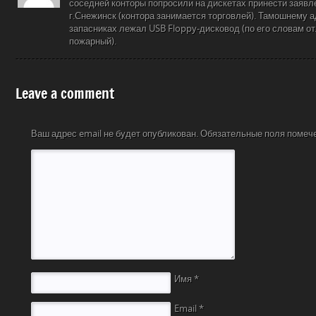
соседней конторы попросили на дискетах принести заявле
г.Снежинск (контора занимается торговлей). Тамошнему 
запасниках лежал USB Floppy-дисковод (по его словам о
пожарный).
Leave a comment
Ваш адрес email не будет опубликован.
Обязательные поля поме
Имя
*
Email
*