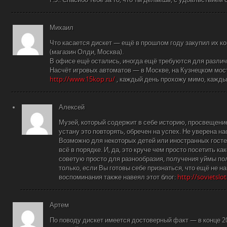
Михаил
Что касается дискет — ещё в прошлом году закупил их ко
(магазин Олди, Москва).
В офисе ещё остались, иногда ещё требуются для различ
Насчёт игровых автоматов — в Москве, на Кузнецком мос
http://www.15kop.ru/
, каждый день прохожу мимо, каждый
Алексей
Музей, который содержит в себе историю, просвещение
устану это повторять, обречен на успех. Не уверена н
Возможно для некоторых детей или иностранных гост
всё в порядке. И, да, это круче чем просто посетить ка
советую просто для разнообразия, получения уймы п
только, если Вы готовы себе признаться, что ещё не н
воспоминания также навеял этот блог:
http://sovietslo
Артем
По поводу дискет имеется достоверный факт — в конце 20