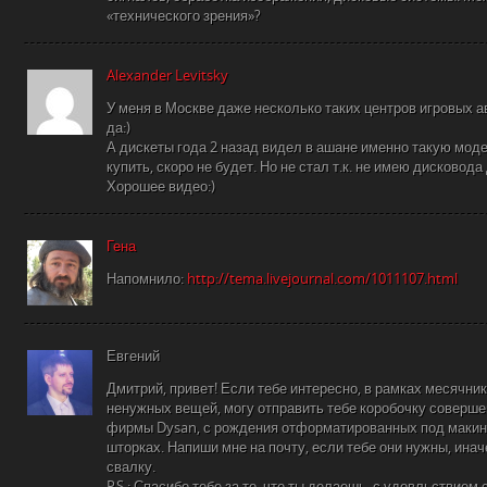
«технического зрения»?
Alexander Levitsky
У меня в Москве даже несколько таких центров игровых а
да:)
А дискеты года 2 назад видел в ашане именно такую мод
купить, скоро не будет. Но не стал т.к. не имею дисковода
Хорошее видео:)
Гена
Напомнило:
http://tema.livejournal.com/1011107.html
Евгений
Дмитрий, привет! Если тебе интересно, в рамках месячни
ненужных вещей, могу отправить тебе коробочку соверше
фирмы Dysan, с рождения отформатированных под макинт
шторках. Напиши мне на почту, если тебе они нужны, инач
свалку.
P.S.: Спасибо тебе за то, что ты делаешь, с удовльствием