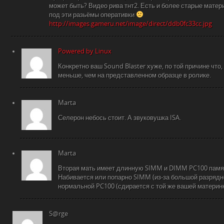
может быть? Видео рива тнт2. Есть и более старые матери
под эти разьёмы оперативки
http://images.gameru.net/image/direct/ddb0fc33cc.jpg
Powered by Linux
Конкретно ваш Sound Blaster хуже, по той причине что,
меньше, чем на представленном образце в ролике.
Marta
Селерон небось стоит. А звуковушка ISA.
Marta
Вторая мать имеет длинную SIMM и DIMM PC100 память
Набивается или попарно SIMM (из-за большой разрядн
нормальной PC100 (сдирается с той же вашей материнк
S@rge