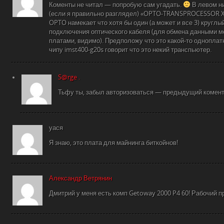
Коменты не читал — попробую сам угадать.
В левом н
(если я правильно разглядел) «OPTO-TRANSPROCESSOR X
OPTO намекает что хотя бы один (а может и все 3) кругл
подключения оптического кабеля (для обмена данными 
платами, видимо). Предположу что это какой-то одноплат
чипу imst400-g20s говорит что это некий транспьютер.
S@rge .
Тьфу ты, забыл авторизоваться — предыдущий комент
уася
Я знаю, это плата для майнинга биткойнов!
Александр Ветрянин
Дмитрий у меня есть комп Getoway 2000 P4 60! Рабочий п