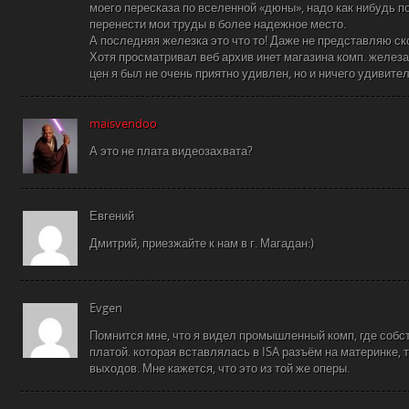
моего пересказа по вселенной «дюны», надо как нибудь п
перенести мои труды в более надежное место.
А последняя железка это что то! Даже не представляю ск
Хотя просматривал веб архив инет магазина комп. железа 
цен я был не очень приятно удивлен, но и ничего удивите
maisvendoo
А это не плата видеозахвата?
Евгений
Дмитрий, приезжайте к нам в г. Магадан:)
Evgen
Помнится мне, что я видел промышленный комп, где собс
платой. которая вставлялась в ISA разъём на материнке, т
выходов. Мне кажется, что это из той же оперы.