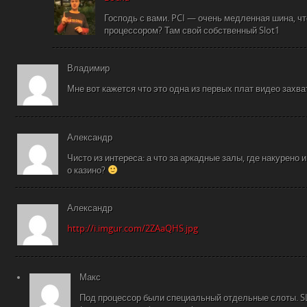
Господь с вами. PCI — очень медленная шина, чт
процессором? Там свой собственный Slot1
Владимир
Мне вот кажется что это одна из первых плат видео захв
Александр
Чисто из интереса: а что за аркадные залы, где накурено
о казино?
Александр
http://i.imgur.com/2ZAaQHS.jpg
Макс
Под процессор были специальный отдельные слоты. SLOT