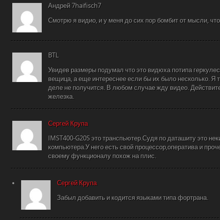
Андрей 7haifisch7
Смотрю я видио, и у меня до сих пор бомбит от мысли, чт
BTL
Увидев размеры подумал что это видюха потипа геркулес
вещица, а еще интереснее если бы их было несколько. Я 
деле не получится. В любом случае жду видео. Действит
железка.
Сергей Крупа
IMST400-G20S это транспьютер.Судя по даташиту это нек
компьютера.У него есть свой процессор,оператива и проч
своему функционалу похож на плис.
Сергей Крупа
Забыл добавить и кодится языками типа фортрана.