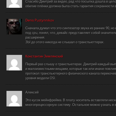
Спасибо Дмитрий за видео, рад что посылка дошла в цел
обилие плёнки должна была стать гарантия сохранности 
Denis Pustynnikov
Сначала думал что это синтезатор звука из ранних 90, но
под cpu, понял, что, девайс представляет собой значите
расширения.
ЗЫ до этого никогда не слышал о транспьюттерах.
Константин Землянский
Первый раз слышу о транспьютерах. Дмитрий каждый вы
и малоизвестными вещами, которые так или иначе повлиял
протокол транспьютерного физического канала перекочев
уровня модели OSI.
Алексей
Это кусок мейнфрейма. В плату носитель вставляли неск
многопроцессорную систему. Остальное можно узнать в 