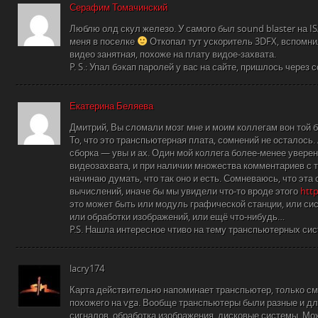
Серафим Томачинский
Люблю олд скул железо. У самого был sound blaster на I
меня в поселке
Откопал тут ускоритель 3DFX, вспомнил
видео занятная, похоже на плату видое-захвата.
P. S.: Упал бэкап паролей у вас на сайте, пришлось через 
Екатерина Беляева
Дмитрий, Вы сломали мозг мне и моим коллегам вон той
То, что это транспьютерная плата, сомнений не осталось. 
сборка — увы и ах. Один мой коллега более-менее уверенн
видеозахвата, и при наличии множества комментариев с
начинаю думать, что так оно и есть. Сомневаюсь, что эта
вычислений, иначе бы мы увидели что-то вроде этого
http
это может быть или модуль графической станции, или си
или обработки изображений, или ещё что-нибудь…
P.S. Нашла интересное чтиво на тему транспьютерных си
lacry174
Карта действительно напоминает транспьютер, только с
похожего на vga. Вообще транспьютеры были разные и дл
сигналов, обработка изображения, дисковые системы. Мож