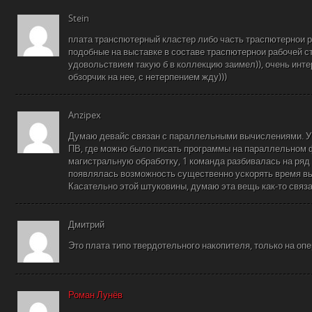
Stein
плата транспютерный кластер либо часть траспютернои р
подобные на выставке в составе траспютернои рабочей ст
удовольствием такую б в коллекцию заимел)), очень инт
обзорчик на нее, с нетерпением жду)))
Anzipex
Думаю девайс связан с параллельными вычислениями. У 
ПВ, где можно было писать программы на параллельном 
магистральную обработку, 1 команда разбивалась на ряд
появлялась возможность существенно ускорять время в
Касательно этой штуковины, думаю эта вещь как-то связа
Дмитрий
Это плата типо твердотельного накопителя, только на оп
Роман Лунёв