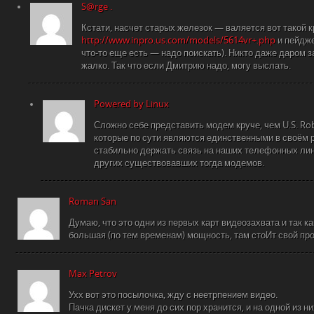
S@rge .
Кстати, насчет старых железок — валяется вот такой
http://www.inpro.us.com/models/5614vr+.php
и пейдж
что-то еще есть — надо поискать). Никто даже даром з
жалко. Так что если Дмитрию надо, могу выслать.
Powered by Linux
Сложно себе представить модем круче, чем U.S. Robo
которые по сути являются единственными в своём
стабильно держать связь на наших телефонных лин
других существовавших тогда модемов.
Roman San
Думаю, что это одни из первых карт видеозахвата и так к
большая (по тем временам) мощность, там стоИт свой про
Max Petrov
Ухх вот это посылочка, жду с неетрпением видео.
Пачка дискет у меня до сих пор хранится, и на одной из н