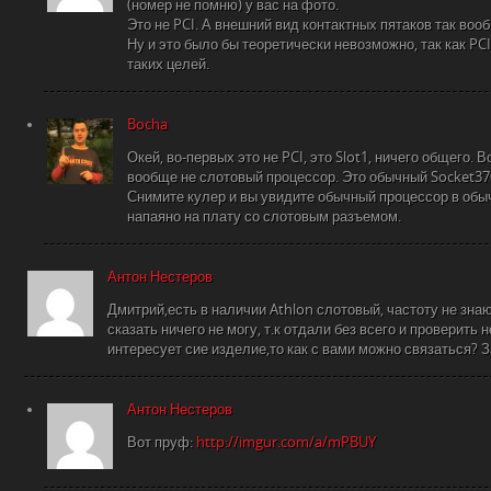
(номер не помню) у вас на фото.
Это не PCI. А внешний вид контактных пятаков так воо
Ну и это было бы теоретически невозможно, так как P
таких целей.
Bocha
Окей, во-первых это не PCI, это Slot1, ничего общего. 
вообще не слотовый процессор. Это обычный Socket370
Снимите кулер и вы увидите обычный процессор в обыч
напаяно на плату со слотовым разъемом.
Антон Нестеров
Дмитрий,есть в наличии Athlon слотовый, частоту не зна
сказать ничего не могу, т.к отдали без всего и проверит
интересует сие изделие,то как с вами можно связаться? 
Антон Нестеров
Вот пруф:
http://imgur.com/a/mPBUY