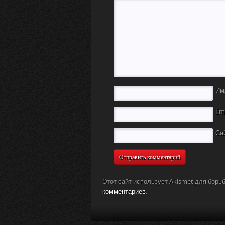
Им
Em
Са
Этот сайт использует Akismet для борь
комментариев
.