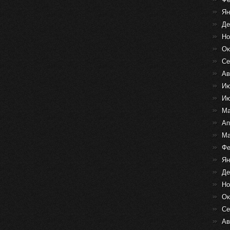
Ян
Де
Но
Ок
Се
Ав
Ию
Ию
Ма
Ап
Ма
Фе
Ян
Де
Но
Ок
Се
Ав