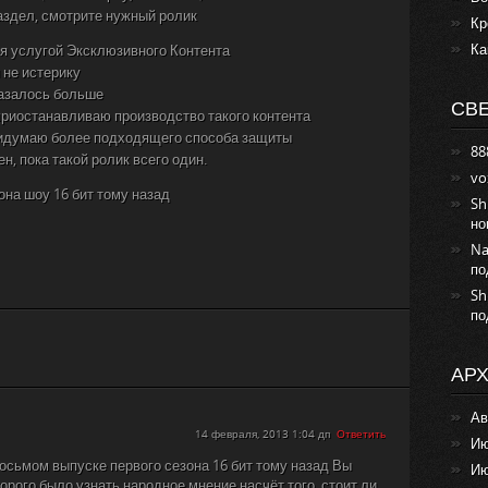
аздел, смотрите нужный ролик
Кр
Ка
ся услугой Эксклюзивного Контента
 не истерику
казалось больше
СВ
 приостанавливаю производство такого контента
придумаю более подходящего способа защиты
88
н, пока такой ролик всего один.
vo
она шоу 16 бит тому назад
Sh
но
Na
по
Sh
по
АР
Ав
14 февраля, 2013 1:04 дп
Ответить
Ию
осьмом выпуске первого сезона 16 бит тому назад Вы
Ию
орого было узнать народное мнение насчёт того, стоит ли