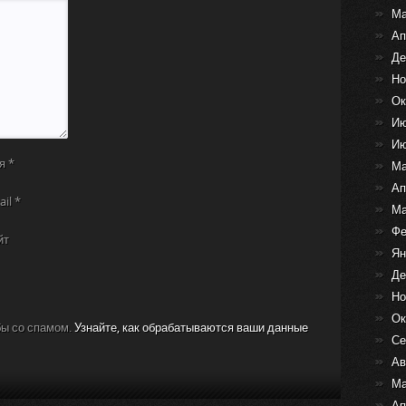
Ма
Ап
Де
Но
Ок
Ию
Ию
я
*
Ма
Ап
ail
*
Ма
Фе
йт
Ян
Де
Но
Ок
бы со спамом.
Узнайте, как обрабатываются ваши данные
Се
Ав
Ма
Ап