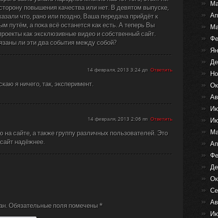
Ма
сторону повышения качества или нет. В девятом выпуске,
Ап
казали что, рано или поздно, Ваша передача прийдёт к
ым путём, а пока всё останется как есть. А теперь Вы
Ма
проекты как эксклюзивные видео и собственный сайт.
Фе
вязаны ли эти два события между собой?
Ян
Де
14 февраля, 2013 3:24 дп
Ответить
Но
скаю я ничего, так, эксперимент.
Ок
Ав
Ию
14 февраля, 2013 2:06 пп
Ответить
Ию
Ма
 на сайте, а также группу различных пользователей. Это
сайт надёжнее.
Ап
Фе
Де
Ок
Се
Ав
ан.
Обязательные поля помечены
*
Ию