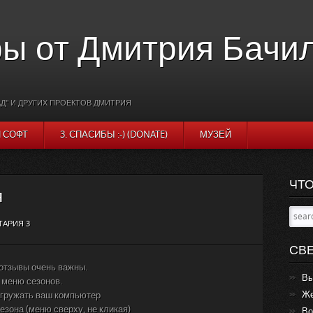
ы от Дмитрия Бачи
Д" И ДРУГИХ ПРОЕКТОВ ДМИТРИЯ
И СОФТ
3. СПАСИБЫ :-) (DONATE)
МУЗЕЙ
ЧТО
я
АРИЯ 3
СВ
отзывы очень важны.
Вы
 меню сезонов.
Же
агружать ваш компьютер
езона (меню сверху, не кликая)
Во