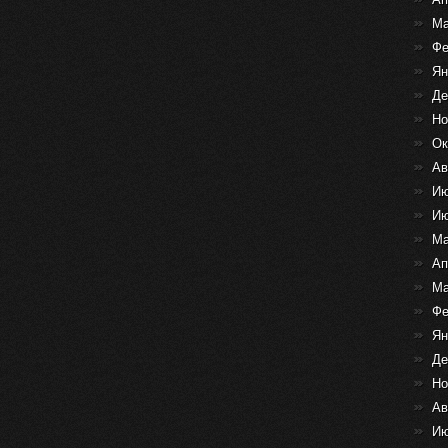
Ма
Фе
Ян
Де
Но
Ок
Ав
Ию
Ию
Ма
Ап
Ма
Фе
Ян
Де
Но
Ав
Ию