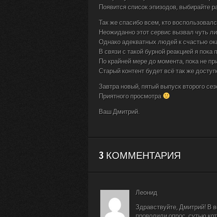
Появится список эпизодов, выбирайте р
Так же спасибо всем, кто воспользовал
Неожиданно этот сервис вызвал чуть ли
Однако адекватных людей к счастью о
В связи с такой бурной реакцией я пока
По крайней мере до момента, пока не 
Старый контент будет всё так же доступе
Завтра новый, пятый выпуск второго сез
Приятного просмотра
Ваш Дмитрий.
3 КОММЕНТАРИЯ
Леонид
Здравствуйте, Дмитрий! В в
проводили опрос, сутью кот