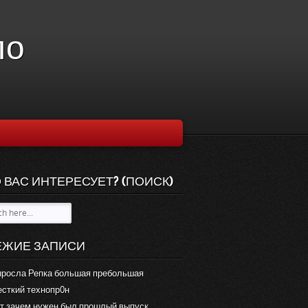
ло
 ВАС ИНТЕРЕСУЕТ? (ПОИСК)
ЕЖИЕ ЗАПИСИ
росла Репка большая пребольшая
сткий технопр0н
т зачем нужен был прошлый выпуск