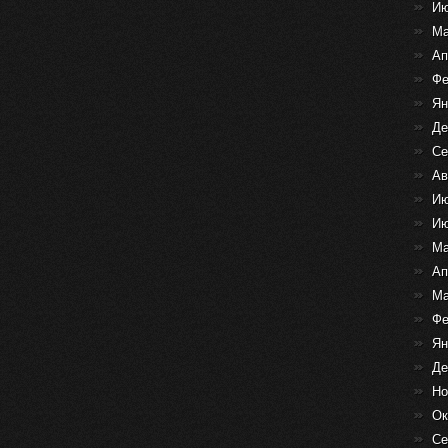
Ию
Ма
Ап
Фе
Ян
Де
Се
Ав
Ию
Ию
Ма
Ап
Ма
Фе
Ян
Де
Но
Ок
Се