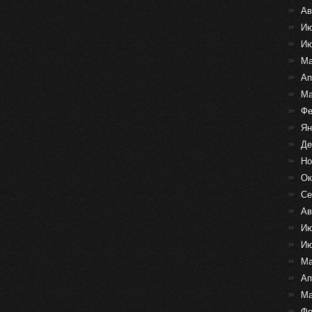
Ав
Ию
Ию
Ма
Ап
Ма
Фе
Ян
Де
Но
Ок
Се
Ав
Ию
Ию
Ма
Ап
Ма
Фе