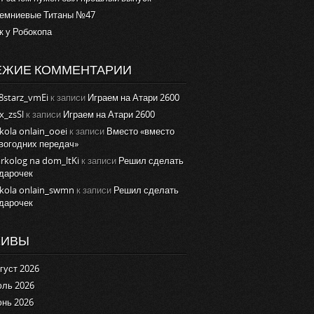
емниевые Титаны №47
к у Робокопа
ЕЖИЕ КОММЕНТАРИИ
8starz_vmEi
к записи
Играем на Атари 2600
x_zsSl
к записи
Играем на Атари 2600
kola onlain_ooei
к записи
Вместо «вместо
вогодних передач»
rkolog na dom_ltKi
к записи
Решил сделать
дарочек
kola onlain_swmn
к записи
Решил сделать
дарочек
ХИВЫ
густ 2026
ль 2026
нь 2026