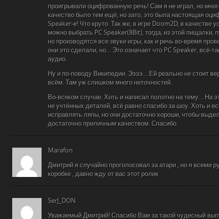
проигрывали оцифрованную речь! Сам я не играл, но мно
качество было тем ещё, но зато, это была настоящая оци
Speaker-e! Что круто. Так же, в игре Doom2D, в качестве 
можно выбрать PC Speaker(8Bit), тогда, из этой пищалки, 
но производятся все звуки игры, как и речь во-время пров
они это сделали, но… Это означает что PC Speaker, всё-т
аудио.
Ну и по-поводу Википедии. Ээээ… Ей реально не стоит вер
всём. Там уж слишком много неточностей.
Во-всяком случае. Хоть и написал полотно на тему… На эт
не учтённых деталей, всё равно спасибо за шоу. Хоть и ес
исправлять ляпы, но они достаточно хороши, чтобы выдел
достаточно приличным качеством. Спасибо.
Marafon
Дмитрий я случайно проголосовал за атари , но я всеми р
коробке , давно жду от вас этот ролик
SerJ_DON
Уважаемый Дмитрий! Спасибо Вам за такой чудесный выпу