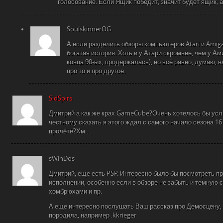
голосование. Если Ящик победит, значит будет ящик, а
SoulskinnerOG
А если разделить обзоры компьютеров Atari и Amig
богатая история. Хоть и у Атари скромнее, чем у Ами
конца 90-ых, продержалась), но всё равно, думаю, 
про то и про другое.
SidSpirs
Дмитрий а как же крах GameCube?Очень хотелось бы усл
честному сказать я этого ждал с самого начало сезона 16 
пролётё?Хм…
sWinDos
Дмитрий, еще есть PSP. Интересно было бы посмотреть пр
исполнении, особенно если в обзоре не забыть и темную 
хомбрюхами и пр.
А еще интересно послушать Ваш рассказ про Демосцену, 
породила, например .kkrieger