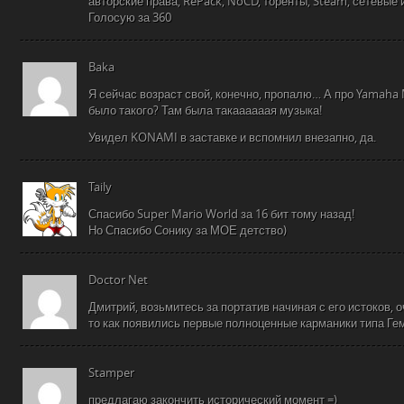
авторские права, RePack, NoCD, торенты, Steam, сетевые 
Голосую за 360
Baka
Я сейчас возраст свой, конечно, пропалю… А про Yamaha 
было такого? Там была такаааааая музыка!
Увидел KONAMI в заставке и вспомнил внезапно, да.
Taily
Спасибо Super Mario World за 16 бит тому назад!
Но Спасибо Сонику за МОЕ детство)
Doctor Net
Дмитрий, возьмитесь за портатив начиная с его истоков, 
то как появились первые полноценные карманики типа Гемб
Stamper
предлагаю закончить исторический момент =)