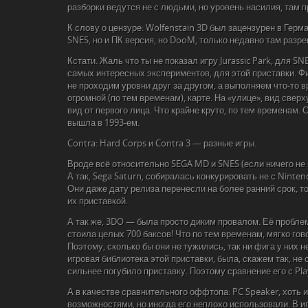
разборки ведутся не с людьми, но уровень насилия, там 
К слову о цензуре: Wolfenstain 3D был зацензурен в Герм
SNES, но и ПК версия, но DooM, только недавно там разр
Кстати. Жаль что ты не показал игру Jurassic Park, для SN
самых интересных экспериментов, для этой приставки. Фи
не проходим уровни друг за другом, а выполняем что-то в
огромной (по тем временам), карте. На «улице», вид сверх
вид от первого лица. Что крайне круто, по тем временам.
вышла в 1993-ем.
Contra: Hard Corps и Contra 3 — разные игры.
Вроде всё относительно SEGA MD и SNES (если ничего не 
А так, Sega Saturn, собиралась конкурировать не с Nintendo
Они даже дату релиза перенесли на более ранний срок, т
их приставкой.
А так же, 3DO — была просто диким провалом. Её проблем
стоила целых 700 баксов! Что по тем временам, мягко гов
Поэтому, сколько бы они не тужились, так ни фига у них н
игровая библиотека этой приставки, была, скажем так, не
сильнее погубило приставку. Поэтому сравнение его с Play
А в качестве сравнительного оффтопа: PC Speaker, хоть 
возможностями, но иногда его неплохо использовали. В и