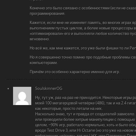
Конечно это было связано с особенностями (если не сказ
программирования.
Кажется, если мне не изменяет память, во многих играх 
выполнением пустых циклов, а более новые процессоры в
«оптимизировали» его и выполняли любое количество пус
мгновенно.
Но всё же, как мне кажется, это уже были фишки то ли Pe
Но я совершенно точно помню про подобные проблемы св
компьютерами.
Причём это особенно характерно именно для игр.
SoulskinnerOG
Ну, тут уж, раз на раз не приходится. Некоторые игры 
моей 100 мегагерцовой четвёрке (486), так и на 2.4 гиг
как некоторые, просто летали на них.
Насколько знаю, тут и правда от создателей зависело.
или проводили более хитрые манипуляции с помощью 
целом, ~90% игр, работало нормально, хоть и было об
вроде Test Drive 3, или Hi Octane (но это уже на новом 
работающих «лёгких», тот же LHX, или Dangerous Dave 