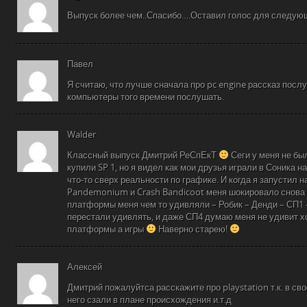
Выпуск более чем..Спасибо….Оставил голос для следу
Павел
Я считаю, что лучше сначала про pc engine рассказ послу
компьютеры того времени послушать.
Walder
Классный выпуск Дмитрий РеСпЕкТ
Сеги у меня не бы
купили SP 1, но я видел как мои друзья играли в Соника н
что-то сверх реальности по графике. И когда я запустил на
Pandemonium и Crash Bandicoot меня шокировало снова 
платформы меня чем то удивляли – Робик – Денди – СП1 –
перестали удивлять, и даже СП4 думаю меня не удивит х
платформы а игры
Наверно старею!
Алексей
Дмитрий пожалуйтса расскажите про playstation т.к. в св
него сзали в плане происхождения и.т.д