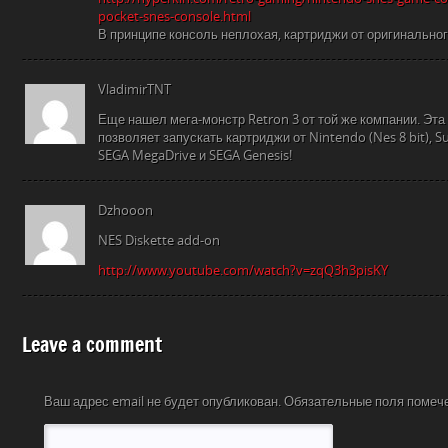
pocket-snes-console.html
В принципе консоль неплохая, картриджи от оригинальног
VladimirTNT
Еще нашел мега-монстр Retron 3 от той же компании. Эта 
позволяет запускать картриджи от Nintendo (Nes 8 bit), Su
SEGA MegaDrive и SEGA Genesis!
Dzhooon
NES Diskette add-on
http://www.youtube.com/watch?v=zqQ3h3pisKY
Leave a comment
Ваш адрес email не будет опубликован.
Обязательные поля поме