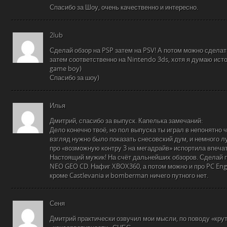
Спасибо за Шоу, очень качественно и интересно.
2lub
Сделай обзор на PSP затем на PSV! А потом можно сделат
затем соответственно на Nintendo 3ds, хотя я думаю ист
game boy)
Спасибо за шоу)
Илья
Дмитрий, спасибо за выпуск. Капелька замечаний:
Дело конечно твоё, но пол выпуска ты играл в непонятно ч
взгляд нужно было показать снесовский дум, и немного л
про «возможную контру 3 на мегадрайв» испортила впеча
Настоящий мужик! На счёт дальнейших обзоров. Сделай 
NEO GEO CD. Нафиг XBOX360, а потом можно и про PC Engi
кроме Castlevania и bomberman ничего путного нет.
Сеня
Дмитрий практически озвучил мои мысли, по поводу «крут