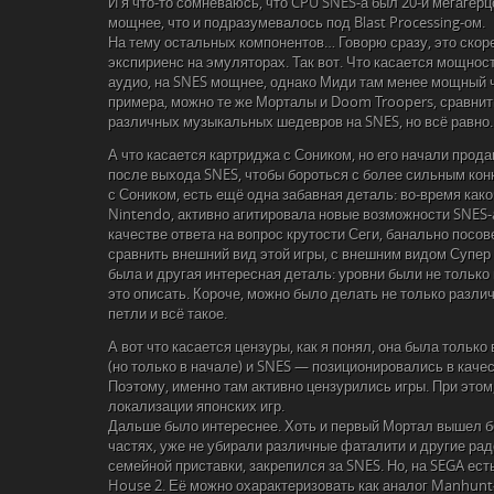
И я что-то сомневаюсь, что CPU SNES-а был 20-и мегагерцо
мощнее, что и подразумевалось под Blast Processing-ом.
На тему остальных компонентов… Говорю сразу, это скор
экспириенс на эмуляторах. Так вот. Что касается мощнос
аудио, на SNES мощнее, однако Миди там менее мощный ч
примера, можно те же Морталы и Doom Troopers, сравнить
различных музыкальных шедевров на SNES, но всё равно
А что касается картриджа с Соником, но его начали прода
после выхода SNES, чтобы бороться с более сильным кон
с Соником, есть ещё одна забавная деталь: во-время како
Nintendo, активно агитировала новые возможности SNES-a.
качестве ответа на вопрос крутости Сеги, банально посов
сравнить внешний вид этой игры, с внешним видом Супер 
была и другая интересная деталь: уровни были не только 
это описать. Короче, можно было делать не только разли
петли и всё такое.
А вот что касается цензуры, как я понял, она была только 
(но только в начале) и SNES — позиционировались в каче
Поэтому, именно там активно цензурились игры. При этом,
локализации японских игр.
Дальше было интереснее. Хоть и первый Мортал вышел бе
частях, уже не убирали различные фаталити и другие рад
семейной приставки, закрепился за SNES. Но, на SEGA есть 
House 2. Её можно охарактеризовать как аналог Manhunt-a