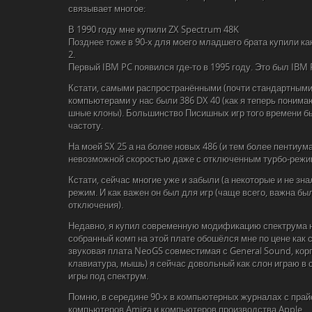
связывает многое:
В 1990 году мне купили ZX Spectrum 48K
Позднее тоже в 90-х для моего младшего брата купили ка
2.
Первый IBM PC появился где-то в 1995 году. Это был IBM 
Кстати, самыми распространёнными (почти стандартными)
компьютерами у нас были 386 DX 40 (как я теперь понима
шные клоны). Большинство Писишных игр того времени бы
частоту.
На моей SX 25 а на более новых 486 (и тем более пентиума
невозможной скоростью даже с отключенным турбо-режи
Кстати, сейчас многие уже и забыли (а некоторые и не зна
режим. И как важен он был для игр (чаще всего, важна бы
отключения).
Недавно, я купил современную модификацию спектрума на
собранный комп на этой плате обошёлся мне по цене как 
звуковая плата NeoGS совместимая с General Sound, корпу
клавиатура, мышь) я сейчас довольный как слон играю в 
игры под спектрум.
Помню, в середине 90-х в компьютерных журналах с пра
компьютеров Amiga и компьютеров производства Apple.