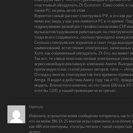
счастливый обладатель ZX-Evolution. Само собой, в с
также PC, но речь не об этом…
Вероятно самый рассвет спектрума в РФ, а это как раз
мимо вас (ведь у вас уже появился PC в то время). По
подразумеваю резкий рост профессионализма СНГшны
музыкантов/художников работающих на спектрумской с
тогда всего создавалось, сколько проходило конкурсо
Сколько спектрумских журналов и газет тогда выходил
наименований, естественно электронных, записанных н
Хотя, как современный обладатель ZX-Evo, вы может б
Так вот, те самые многочисленные электронные спект
агрессивнейшую рекламную компанию Амиги. Выходи
пропагандистских статей разных авторов, типа — «Amig
Отсюда у многих спектрумистов того времени огромн
Amiga. Я видел в действии Амигу году так в 97г, правд
модель. Впечатляло конечно, но что такое 600-ка в 97
хотя бы 1200, в нашей провинции не встречал…
Hemulo
Извините, в прошлом моём сообщении потерялась часть те
что на моём 386 SX 25 многие игры тормозили, а на более
как 486 или пентиумы, эти игры летали с такой скоростью
играть.