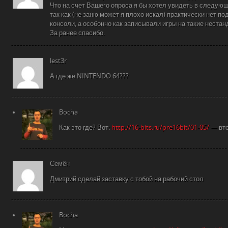
Что на счет Вашего опроса я бы хотел увидеть в следующ
так как (не заню может я плохо искал) практически нет п
консоли, а особонно как записывали игры на такие неста
За ранее спасибо.
lest3r
А где же NINTENDO 64???
Bocha
Как это где? Вот:
http://16-bits.ru/pre16bit/01-05/
— вто
Семён
Дмитрий сделай заставку с тобой на рабочий стол
Bocha