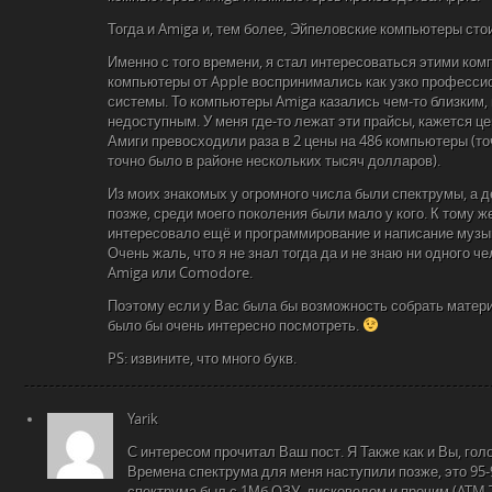
Тогда и Amiga и, тем более, Эйпеловские компьютеры сто
Именно с того времени, я стал интересоваться этими ком
компьютеры от Apple воспринимались как узко професси
системы. То компьютеры Amiga казались чем-то близким,
недоступным. У меня где-то лежат эти прайсы, кажется ц
Амиги превосходили раза в 2 цены на 486 компьютеры (то
точно было в районе нескольких тысяч долларов).
Из моих знакомых у огромного числа были спектрумы, а д
позже, среди моего поколения были мало у кого. К тому ж
интересовало ещё и программирование и написание музы
Очень жаль, что я не знал тогда да и не знаю ни одного ч
Amiga или Comodore.
Поэтому если у Вас была бы возможность собрать матери
было бы очень интересно посмотреть.
PS: извините, что много букв.
Yarik
С интересом прочитал Ваш пост. Я Также как и Вы, гол
Времена спектрума для меня наступили позже, это 95-
спектрума был с 1Мб ОЗУ, дисководом и прочим (ATM T