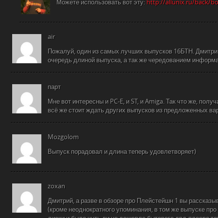
Можете использовать вот эту:
http://allunix.ru/back/b
air
Пожалуй, один из самых лучших выпусков 16БТН. Дмитри
очередь длиной выпуска, а так же чередованием информ
парт
Мне вот интересны и PC-E, и ST, и Amiga. Так что же, полу
всё же стоит ждать других выпусков из предложенных ва
Mozgolom
Выпуск порадовал и длина теперь удовлетворяет)
zoxan
Дмитрий, а разве в обзоре про Плейстейшн 1 вы рассказ
(кроме неоднократного упоминания, в том же выпуске про