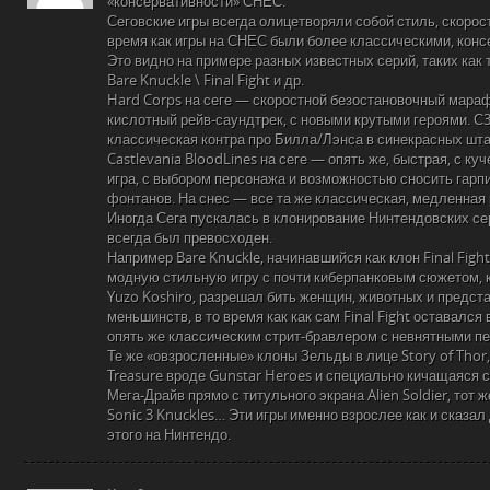
«консервативности» СНЕС.
Сеговские игры всегда олицетворяли собой стиль, скорос
время как игры на СНЕС были более классическими, кон
Это видно на примере разных известных серий, таких как т
Bare Knuckle \ Final Fight и др.
Hard Corps на сеге — скоростной безостановочный мара
кислотный рейв-саундтрек, с новыми крутыми героями. С3
классическая контра про Билла/Лэнса в синекрасных шта
Castlevania BloodLines на сеге — опять же, быстрая, с ку
игра, с выбором персонажа и возможностью сносить гарп
фонтанов. На снес — все та же классическая, медленная
Иногда Сега пускалась в клонирование Нинтендовских сер
всегда был превосходен.
Например Bare Knuckle, начинавшийся как клон Final Fight
модную стильную игру с почти киберпанковым сюжетом, 
Yuzo Koshiro, разрешал бить женщин, животных и предст
меньшинств, в то время как как сам Final Fight оставалс
опять же классическим стрит-бравлером с невнятными п
Те же «овзросленные» клоны Зельды в лице Story of Thor,
Treasure вроде Gunstar Heroes и специально кичащаяся 
Мега-Драйв прямо с титульного экрана Alien Soldier, тот 
Sonic 3 Knuckles… Эти игры именно взрослее как и сказал
этого на Нинтендо.