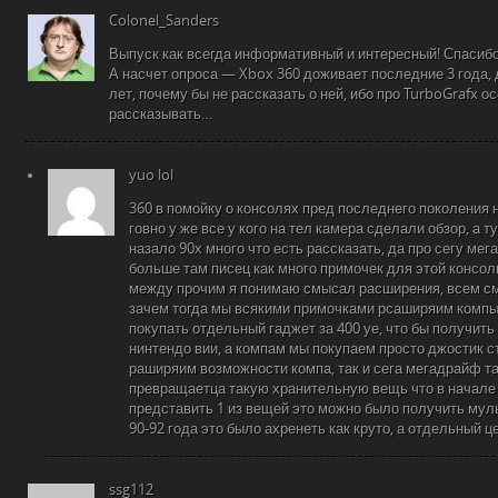
Colonel_Sanders
Выпуск как всегда информативный и интересный! Спасиб
А насчет опроса — Xbox 360 доживает последние 3 года, д
лет, почему бы не рассказать о ней, ибо про TurboGrafx о
рассказывать…
yuo lol
360 в помойку о консолях пред последнего поколения 
говно у же все у кого на тел камера сделали обзор, а 
назало 90х много что есть рассказать, да про сегу мег
больше там писец как много примочек для этой консол
между прочим я понимаю смысал расширения, всем с
зачем тогда мы всякими примочками рсаширяим компы
покупать отдельный гаджет за 400 уе, что бы получить
нинтендо вии, а компам мы покупаем просто джостик ст
раширяим возможности компа, так и сега мегадрайф та
превращаетца такую хранительную вещь что в начале
представить 1 из вещей это можно было получить мул
90-92 года это было ахренеть как круто, а отдельный 
ssg112