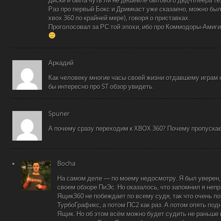
диски и была чуть ли не дешевле бытового двд-плеера те
Раз про первый Бокс и Дримкаст уже сказаено, можно был
хвох 360 по крайней мере), говоря о приставках.
Проголосовал за РС той эпохи, ибо про Коммодоры-Амиги
Аркадий
Как человеку многие часы своей жизни отдавшему играм н
бы интересно про ST обзор увидеть.
Spuner
А почему сразу переходим к XBOX 360? Почему пропуска
Bocha
На самом деле — по моему недосмотру. Я был уверен, 
своем обзоре ПиЭс. Но оказалось, что запомнил я неп
Ящик360 не побеждает по всему судя, так что очень 
ТурбоГрафикс, а потом ПС2 как раз. А потом опять по
Ящик. Но об этом всём можно будет судить не раньше 