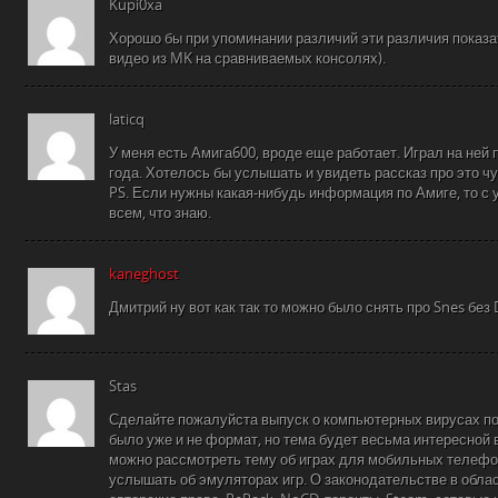
Kupi0xa
Хорошо бы при упоминании различий эти различия показать
видео из MK на сравниваемых консолях).
laticq
У меня есть Амига600, вроде еще работает. Играл на ней 
года. Хотелось бы услышать и увидеть рассказ про это чу
PS. Если нужны какая-нибудь информация по Амиге, то 
всем, что знаю.
kaneghost
Дмитрий ну вот как так то можно было снять про Snes без 
Stas
Сделайте пожалуйста выпуск о компьютерных вирусах по
было уже и не формат, но тема будет весьма интересной
можно рассмотреть тему об играх для мобильных телефо
услышать об эмуляторах игр. О законодательстве в облас