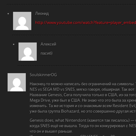
Леонид
http://www.youtube.com/watch?feature=player_embe
Алексей
пасиб)
SoulskinnerOG
Наконец-то можно написать без ограничений на символы. 
NES vs SEGA MD vs SNES, мягко говоря, обширная. Так вот:
Название Genesis, Сега получила только в США, из-за тог
Mega Drive, уже был в США. Не знаю что это была за хрен
изменить. Та же история и со-знакомым всем Resident Evil
уже была группа Biohazard, но это совершенно другая ист
Genesis does, what Nintendont (кажется так писалось) —
когда SNES ещё не вышла. Тогда-то он конкурировал с NES-
что он и вышел раньше.