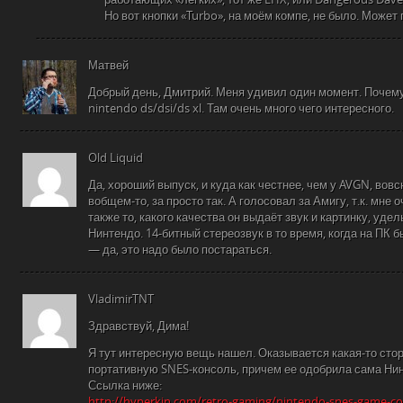
Но вот кнопки «Turbo», на моём компе, не было. Может 
Матвей
Добрый день, Дмитрий. Меня удивил один момент. Почем
nintendo ds/dsi/ds xl. Там очень много чего интересного.
Old Liquid
Да, хороший выпуск, и куда как честнее, чем у AVGN, вов
вобщем-то, за просто так. А голосовал за Амигу, т.к. мне 
также то, какого качества он выдаёт звук и картинку, удел
Нинтендо. 14-битный стереозвук в то время, когда на ПК 
— да, это надо было постараться.
VladimirTNT
Здравствуй, Дима!
Я тут интересную вещь нашел. Оказывается какая-то сто
портативную SNES-консоль, причем ее одобрила сама Ни
Ссылка ниже:
http://hyperkin.com/retro-gaming/nintendo-snes-game-co