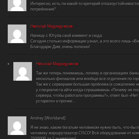
Интересно, есть ли какой-то критерий отказоустойчивост
потребления?
Николай Медведников
Напишу с Ютуба свой коммент и сюда:
Сегодня столько информации узнал, а это всего лишь «В
Благодарю Дим, очень полезно!
Николай Медведников
Так же теперь понимаешь, почему в организациях банк
несколько филиалов или вообще все отделения по го
Так же с серверами большая проблема (к сожалению не
у специалиста айти когда спрашиваешь «Почему не п
сервера, чтобы работали программы?», ответ был «Нет
устарело» и прочее…
Andrey [Worldand]
Я не знаю, каким богатым человеком нужно быть, что-бы 
человеку маршрутизатор CISCO! Всё оборудование от ком
250000Р за 1 экземпляр!