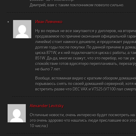
Дмитрий, вам с таким поклонником повезло сильно.
Иван Левченко
Ну во первых не все закупаются у диллеров, на вторич
продаваемое по причине окончания официальной гара
линейки) стоит намного дешевле, и продолжает радов
долгие годы после покупки. По данной причине в дома
циска 871W, и к ней подключается циска с работы, а та
851W. Да-да, многие скажут, что это перебор, но так уж 
спокойствие готов вдесятеро переплачивать, перезагр
не было 7 лет.
Вообще, вспоминая видео с кратким обзором домашней
порываюсь снять по своей домашней серверной, хотя 
встретить разве что DEC VAX и VT525 (VT100 пал смер
Alexander Levitsky
Отличные новости, очень интересно будет посмотреть на
это очень здорово что нашлись люди приславшие все это
10 числа:)