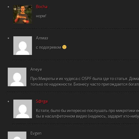
Bocha
норм!
Алмаз
с подогревом
Aneye
Про Микроты и их чудеса с OSPF была где то статья. Дом
только по надежности. Бизнесу часто пригождается бога
S@rge
Кстати, было бы интересно послушать про микротики ес
бы в насалфеточном видео (надеюсь, задарит кто-нибу
Evgen