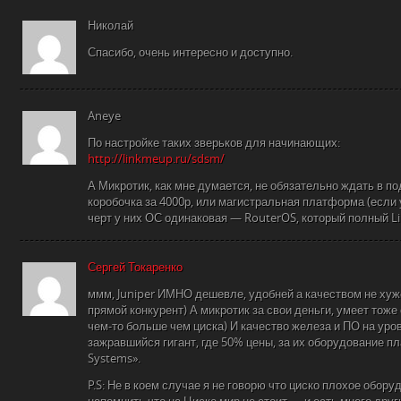
Николай
Спасибо, очень интересно и доступно.
Aneye
По настройке таких зверьков для начинающих:
http://linkmeup.ru/sdsm/
А Микротик, как мне думается, не обязательно ждать в по
коробочка за 4000р, или магистральная платформа (если 
черт у них ОС одинаковая — RouterOS, который полный Li
Сергей Токаренко
ммм, Juniper ИМНО дешевле, удобней а качеством не хуже
прямой конкурент) А микротик за свои деньги, умеет тоже 
чем-то больше чем циска) И качество железа и ПО на уров
зажравшийся гигант, где 50% цены, за их оборудование пл
Systems».
P.S: Не в коем случае я не говорю что циско плохое обору