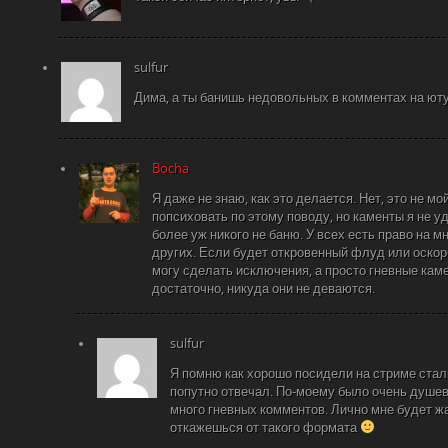
sulfur
Дима, а ты банишь недовольных в комментах на ют
Bocha
Я даже не знаю, как это делается. Нет, это не мо
попсиховать по этому поводу, но каменты я не уд
более уж никого не баню. У всех есть право на м
других. Если будет откровенный флуд или оско
могу сделать исключения, а просто гневные каме
достаточно, никуда они не деваются.
sulfur
Я помню как хорошо посидели на стриме сталк
попутно отвечал. По-моему было очень душев
много гневных комментов. Лично мне будет ж
откажешься от такого формата