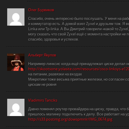
Олег Бурвиков
Спасибо, очень интересно было послушать. У меня на рабо
и коммутатор есть. А домой взял Zyxel и друзьям тож. Я в
Linka или Tp-linka. А Вы Дмитрий говорили «какой то Zyxel, D
могу сказать что свой Zyxel ещё с момента настройки не 
спасибо, здоровья и успехов.
Альберт Якупов
Например линксис когда ещё принадлежал циске делал 
http://skootsone.yolasite.com/resources/cisco-linksys-e1
на питании, развязки на входах
Микротики тоже весьма приятные железки, но согласен 
цискам не ровня
Vladimirs Tanciks
Давно поменял роутер провайдера на циску, правда, что 
пришлось малинку подключить к делу. Все работает на у
http://s33.postimg.org/dowspmnlr/IMG_0674.jpg