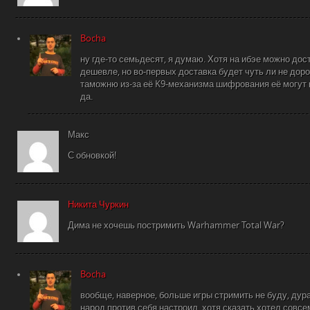
Bocha
ну где-то семьдесят, я думаю. Хотя на ибэе можно дос
дешевле, но во-первых доставка будет чуть ли не доро
таможню из-за её K9-механизма шифрования её могут и
да.
Макс
С обновкой!
Никита Чуркин
Дима не хочешь постримить Warhammer Total War?
Bocha
вообще, наверное, больше игры стримить не буду, дур
народ против себя настроил, хотя сказать хотел совсе