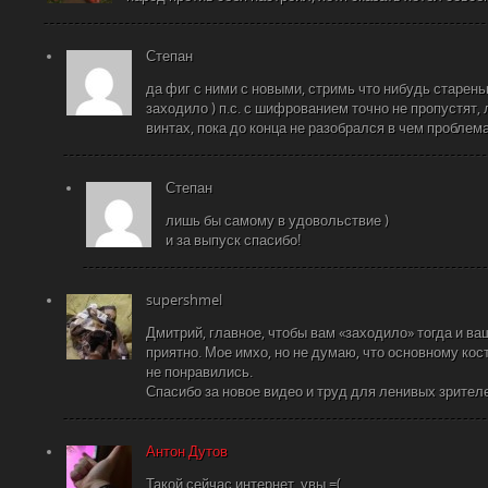
Степан
да фиг с ними с новыми, стримь что нибудь стареньк
заходило ) п.с. с шифрованием точно не пропустят, 
винтах, пока до конца не разобрался в чем проблем
Степан
лишь бы самому в удовольствие )
и за выпуск спасибо!
supershmel
Дмитрий, главное, чтобы вам «заходило» тогда и в
приятно. Мое имхо, но не думаю, что основному кос
не понравились.
Спасибо за новое видео и труд для ленивых зрител
Антон Дутов
Такой сейчас интернет, увы =(