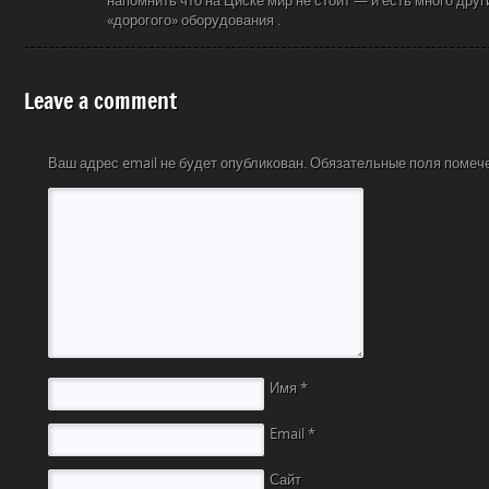
напомнить что на Циске мир не стоит — и есть много дру
«дорогого» оборудования .
Leave a comment
Ваш адрес email не будет опубликован.
Обязательные поля поме
Имя
*
Email
*
Сайт